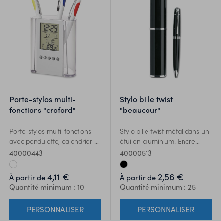
porte-stylos multi-
stylo bille twist
fonctions "croford"
"beaucour"
Porte-stylos multi-fonctions
Stylo bille twist métal dans un
avec pendulette, calendrier et
étui en aluminium. Encre
thermomètre.
noire.
40000443
40000513
4,11 €
2,56 €
À partir de
À partir de
Quantité minimum : 10
Quantité minimum : 25
PERSONNALISER
PERSONNALISER