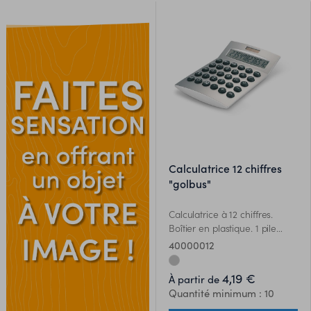
calculatrice 12 chiffres
"golbus"
Calculatrice à 12 chiffres.
Boîtier en plastique. 1 pile
bouton incluse.
40000012
ES
4,19 €
À partir de
Quantité minimum : 10