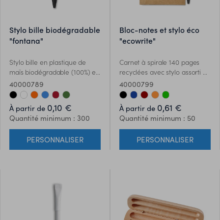
stylo bille biodégradable
bloc-notes et stylo éco
"fontana"
"ecowrite"
Stylo bille en plastique de
Carnet à spirale 140 pages
maïs biodégradable (100%) et
recyclées avec stylo assorti en
corps du stylo en carton.
matériaux écologiques.
40000789
40000799
Encre bleue.
0,10 €
0,61 €
À partir de
À partir de
Quantité minimum : 300
Quantité minimum : 50
PERSONNALISER
PERSONNALISER