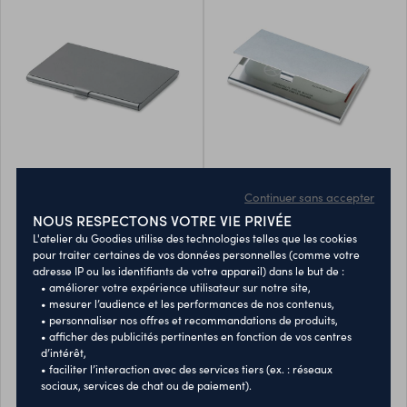
etui porte-cartes de
porte-cartes de visite
Continuer sans accepter
visite "canopi"
"lazare"
NOUS RESPECTONS VOTRE VIE PRIVÉE
L'atelier du Goodies utilise des technologies telles que les cookies
Etui porte-cartes de visite en
Porte-cartes de visite en
pour traiter certaines de vos données personnelles (comme votre
métal mat.
aluminium.
adresse IP ou les identifiants de votre appareil) dans le but de :
• améliorer votre expérience utilisateur sur notre site,
40000965
40000970
• mesurer l’audience et les performances de nos contenus,
• personnaliser nos offres et recommandations de produits,
1,61 €
0,58 €
• afficher des publicités pertinentes en fonction de vos centres
À partir de
À partir de
d’intérêt,
Quantité minimum : 25
Quantité minimum : 50
• faciliter l’interaction avec des services tiers (ex. : réseaux
sociaux, services de chat ou de paiement).
PERSONNALISER
PERSONNALISER