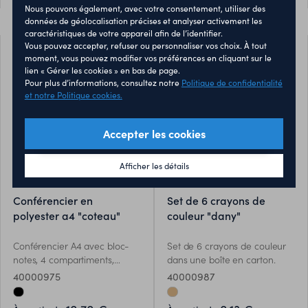
Nous pouvons également, avec votre consentement, utiliser des
données de géolocalisation précises et analyser activement les
caractéristiques de votre appareil afin de l’identifier.
Vous pouvez accepter, refuser ou personnaliser vos choix. À tout
moment, vous pouvez modifier vos préférences en cliquant sur le
lien « Gérer les cookies » en bas de page.
Pour plus d’informations, consultez notre
Politique de confidentialité
et notre Politique cookies.
Accepter les cookies
Afficher les détails
conférencier en
set de 6 crayons de
polyester a4 "coteau"
couleur "dany"
Conférencier A4 avec bloc-
Set de 6 crayons de couleur
notes, 4 compartiments,
dans une boîte en carton.
porte-cartes et fermeture
40000975
40000987
éclair.