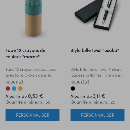
tube 12 crayons de
stylo bille twist "osaka"
couleur "marne"
Tube 12 crayons de couleurs
Stylo bille métal twist finitions
avec taille crayon dans le
laquées brillantes, livré dans
couvercle.
un coffret. Encre noire.
40001153
40001303
0,53 €
3,11 €
À partir de
À partir de
Quantité minimum : 50
Quantité minimum : 25
PERSONNALISER
PERSONNALISER