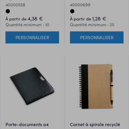
noire.
crayons. Matériel: carton et
40000558
40000699
plastique. Dimensions:
Ø3,6x10,5 cm
4,38 €
1,28 €
À partir de
À partir de
Quantité minimum : 10
Quantité minimum : 25
PERSONNALISER
PERSONNALISER
porte-documents a4
carnet à spirale recyclé