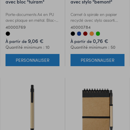
avec bloc "tuiram"
avec stylo "bemont"
Porte-documents A4 en PU
Carnet à spirale en papier
avec plaque en métal. Bloc-
recyclé avec stylo assorti.
notes de 20 pages compris.
Encre bleue.
40000769
40000784
9,06 €
0,76 €
À partir de
À partir de
Quantité minimum : 10
Quantité minimum : 50
PERSONNALISER
PERSONNALISER