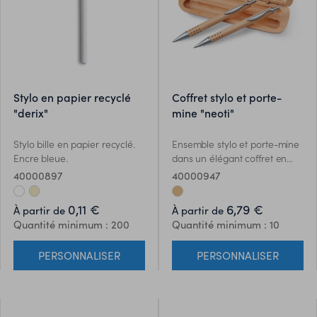
stylo en papier recyclé
coffret stylo et porte-
"derix"
mine "neoti"
Stylo bille en papier recyclé.
Ensemble stylo et porte-mine
Encre bleue.
dans un élégant coffret en
bois.
40000897
40000947
0,11 €
6,79 €
À partir de
À partir de
Quantité minimum : 200
Quantité minimum : 10
PERSONNALISER
PERSONNALISER