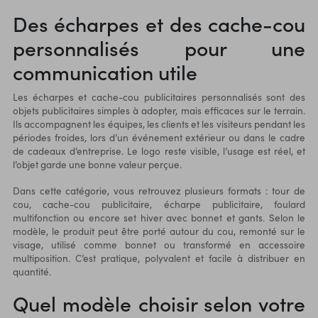
partir de plastique recyclé, ce
Des écharpes et des cache-cou
qui encourage la réutilisation
personnalisés pour une
des déchets plastiques et
contribue à la durabilité de la
communication utile
planète.
Les écharpes et cache-cou publicitaires personnalisés sont des
objets publicitaires simples à adopter, mais efficaces sur le terrain.
Ils accompagnent les équipes, les clients et les visiteurs pendant les
périodes froides, lors d’un événement extérieur ou dans le cadre
de
cadeaux d’entreprise
. Le logo reste visible, l’usage est réel, et
l’objet garde une bonne valeur perçue.
Dans cette catégorie, vous retrouvez plusieurs formats : tour de
cou, cache-cou publicitaire, écharpe publicitaire, foulard
multifonction ou encore set hiver avec bonnet et gants. Selon le
modèle, le produit peut être porté autour du cou, remonté sur le
visage, utilisé comme bonnet ou transformé en accessoire
multiposition. C’est pratique, polyvalent et facile à distribuer en
quantité.
Quel modèle choisir selon votre