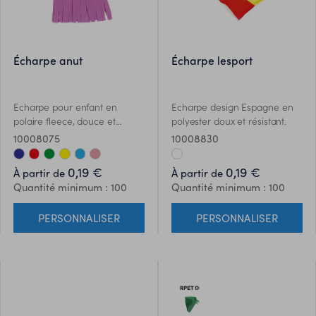
écharpe anut
écharpe lesport
Echarpe pour enfant en
Echarpe design Espagne en
polaire fleece, douce et
polyester doux et résistant.
chaude. 180g/m2. Avec
10008075
10008830
finition franges.
0,19 €
0,19 €
À partir de
À partir de
Quantité minimum : 100
Quantité minimum : 100
PERSONNALISER
PERSONNALISER