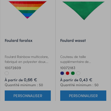
foulard faralax
foulard wasat
Foulard Rainbow multicolore,
Couteau de taille
fabriqué en polyester doux.
supplémentaire de
Avec un corps en polyester
conception triangulaire
10072609
10072183
doux et coloré. Surpiqûres de
fabriqué en 190T RPET. Avec
renfort sur les côtés. Une
corps en polyester doux
0,66 €
0,43 €
À partir de
À partir de
fierté de foulard.
recyclé de couleurs vives et
Quantité minimum : 50
Quantité minimum : 50
variées. Balise distinctive et
poignées de renfort sur les
PERSONNALISER
PERSONNALISER
côtés. Couleur blanche
spécialement conçue pour le
marquage en sublimation.Le
matériau RPET est fabriqué à