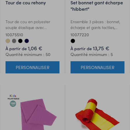
tour de cou rehony
set bonnet gant écharpe
"hibbert"
Tour de cou en polyester
Ensemble 3 pièces : bonnet,
souple élastique avec
écharpe et gants tactiles,
intérieur en micro polaire
parfaits pour offrir confort et
10075510
10077220
Fleece. Un vêtement très
fonctionnalité lors des
polyvalent et confortable,
journées froides. Chaque
1,06 €
13,75 €
À partir de
À partir de
grâce aux différentes
pièce est dotée dune
Quantité minimum : 50
Quantité minimum : 5
configurations et
étiquette cousue en PU
fonctionnalités qu’il offre.
marron, idéale pour le
PERSONNALISER
PERSONNALISER
Disponible dans une vaste
marquage. Présenté dans
gamme de couleurs.
une élégante boîte noire.