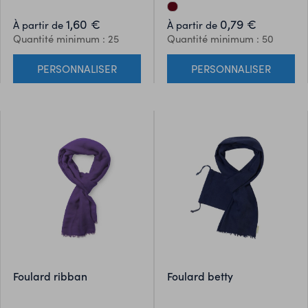
280 g / m2. Couleur blanche
gamme variée de couleurs
idéale pour la sublimation et
vives et avec fermeture à
1,60 €
0,79 €
À partir de
À partir de
reste de la gamme de
cordon avec accessoire de
Quantité minimum : 25
Quantité minimum : 50
couleurs idéale pour une
réglage.
impression facile. Avec
PERSONNALISER
PERSONNALISER
accessoires en noir et
fermeture à lacet avec
accessoire de réglage.
foulard ribban
foulard betty