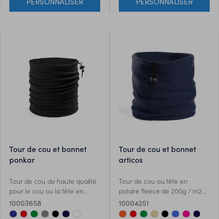
PERSONNALISER
PERSONNALISER
planète. Avec badge RPET sur
dans le fil et le processus de
étiquette extérieure.
production permet dobtenir
un tissu confortable, 100 %
végétal et hypoallergénique,
avec un niveau élevé de
durabilité dans la chaîne
dapprovisionnement.Disponible
dans une large gamme de
couleurs, avec un label de
coton biologique. Emballage
individuel dans un sac en
matériau recyclé.
tour de cou et bonnet
tour de cou et bonnet
ponkar
articos
Tour de cou de haute qualité
Tour de cou ou tête en
pour le cou ou la tête en
polaire fleece de 200g / m2
combinaison de polyester /
avec traitement anti-
10003658
10004251
élasthanne et de molleton de
boulochage. Dans une