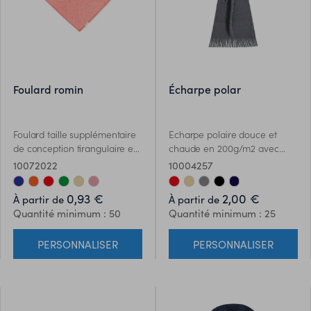
foulard romin
écharpe polar
Foulard taille supplémentaire
Echarpe polaire douce et
de conception tirangulaire en
chaude en 200g/m2 avec
coton recyclé. Fabriqué en
traitement anti boulochage et
10072022
10004257
couleurs vives et variées,
extrémités à franges. Coloris
avec étiquette distinctive.
variés.
0,93 €
2,00 €
À partir de
À partir de
Surpiqûres de renfort sur les
Quantité minimum : 50
Quantité minimum : 25
côtés.
PERSONNALISER
PERSONNALISER