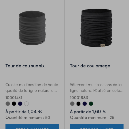
tour de cou suanix
tour de cou omega
Culotte multiposition de haute
Vêtement multipositions de la
qualité de la ligne naturelle.
ligne nature. Réalisé en coton
En polyester élastique RPET
biologique de haute qualité
10001431
10001683
souple, fabriqué à partir de
-150g/m2-, cultivé selon des
plastique recyclé pour
méthodes écologiquement
1,04 €
1,60 €
À partir de
À partir de
favoriser la réutilisation des
durables. La non-utilisation
Quantité minimum : 50
Quantité minimum : 25
déchets plastiques et
dinsecticides, dengrais ou
contribuer à la durabilité de la
dautres produits chimiques