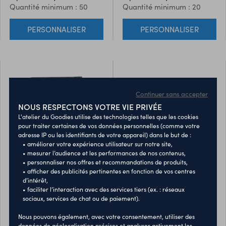
Quantité minimum : 50
Quantité minimum : 20
Fleece. Comprend un fil
réfléchissant entrelacé à
PERSONNALISER
PERSONNALISER
l’intérieur du tissu pour
augmenter la visibilité.
Continuer sans accepter
NOUS RESPECTONS VOTRE VIE PRIVÉE
L'atelier du Goodies utilise des technologies telles que les cookies
pour traiter certaines de vos données personnelles (comme votre
adresse IP ou les identifiants de votre appareil) dans le but de :
• améliorer votre expérience utilisateur sur notre site,
• mesurer l’audience et les performances de nos contenus,
• personnaliser nos offres et recommandations de produits,
• afficher des publicités pertinentes en fonction de vos centres
tour de cou duvan
tour de cou cherin
d’intérêt,
• faciliter l’interaction avec des services tiers (ex. : réseaux
sociaux, services de chat ou de paiement).
Tour de cou multiposition de
Braga en polyester souple
Nous pouvons également, avec votre consentement, utiliser des
haute qualité fabriquée en
élastique. Polyvalent pour ses
données de géolocalisation précises et analyser activement les