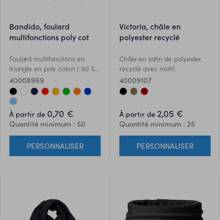
bandido, foulard
victoria, châle en
multifonctions poly cot
polyester recyclé
Foulard multifonctions en
Châle en satin de polyester
triangle en poly coton ( 90 %
recyclé avec motif.
polyester 10% coton).
40008969
40009107
0,70 €
2,05 €
À partir de
À partir de
Quantité minimum : 50
Quantité minimum : 25
PERSONNALISER
PERSONNALISER