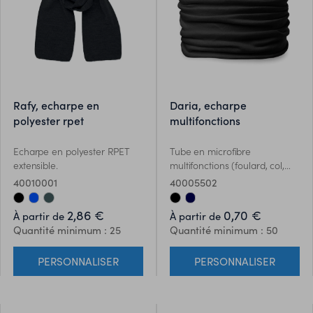
rafy, echarpe en
daria, echarpe
polyester rpet
multifonctions
Echarpe en polyester RPET
Tube en microfibre
extensible.
multifonctions (foulard, col,
écharpe, capuche , bonnet…)
40010001
40005502
2,86 €
0,70 €
À partir de
À partir de
Quantité minimum : 25
Quantité minimum : 50
PERSONNALISER
PERSONNALISER