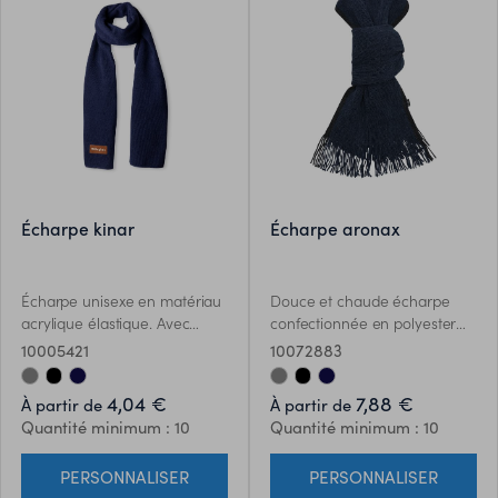
écharpe kinar
écharpe aronax
Écharpe unisexe en matériau
Douce et chaude écharpe
acrylique élastique. Avec
confectionnée en polyester
écusson en similicuir cousu
RPET chaud. Fabriquée dans
10005421
10072883
pour le marquage et
des couleurs bicolores
disponible dans une large
élégantes avec des bords de
4,04 €
7,88 €
À partir de
À partir de
gamme de couleurs.
différentes couleurs, finition
Quantité minimum : 10
Quantité minimum : 10
frangée. Avec Logo RPET sur
létiquette. Présenté
PERSONNALISER
PERSONNALISER
individuellement en boîte