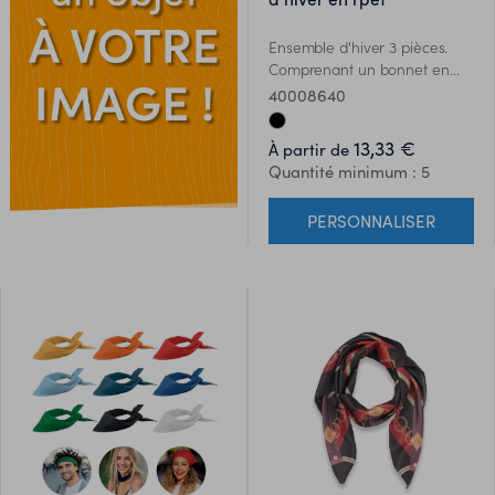
Ensemble d'hiver 3 pièces.
Comprenant un bonnet en
RPET, une écharpe et des
40008640
gants tactiles avec une
étiquette pour la zone
13,33 €
À partir de
d'impression. Taille adulte
Quantité minimum : 5
unique.
PERSONNALISER
ES