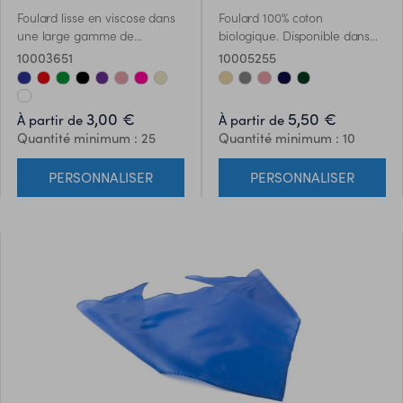
Foulard lisse en viscose dans
Foulard 100% coton
une large gamme de
biologique. Disponible dans
couleurs et de largeurs
une large gamme de
10003651
10005255
spéciales.
couleurs, avec une housse en
coton biologique et une
fermeture à cordon assortie.
3,00 €
5,50 €
À partir de
À partir de
Avec une étiquette distinctive
Quantité minimum : 25
Quantité minimum : 10
en coton biologique.
PERSONNALISER
PERSONNALISER