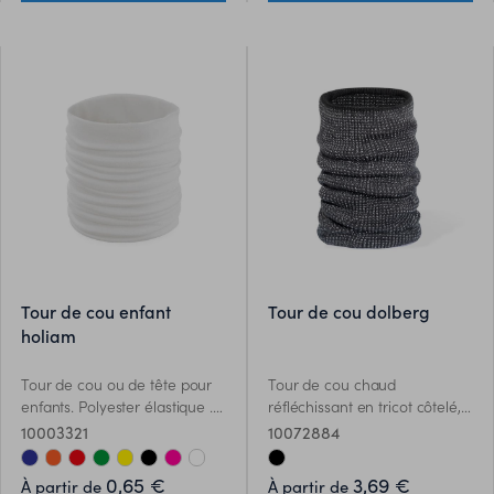
noire. Le matériau RPET est
fabriqué à partir de plastique
recyclé, ce qui encourage la
réutilisation des déchets
plastiques et contribue à la
durabilité de la planète.
tour de cou enfant
tour de cou dolberg
holiam
Tour de cou ou de tête pour
Tour de cou chaud
enfants. Polyester élastique .
réfléchissant en tricot côtelé,
Disponible dans de nombreux
fabriqué en matériau souple
10003321
10072884
coloris. Spécialement conçu
acrylique élastique en
pour la sublimation en blanc
combinaison avec polyester,
0,65 €
3,69 €
À partir de
À partir de
uniquement.
et intérieur en polaire souple