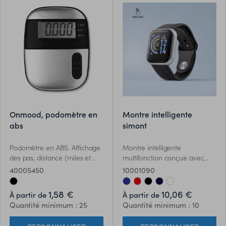
onmood, podomètre en
montre intelligente
abs
simont
Podomètre en ABS. Affichage
Montre intelligente
des pas, distance (miles et
multifonction conçue avec
km) et compteur de calories. 1
connexion Bluetooth. Boîtier
40005450
10001090
pile bouton incluse.
élégant avec bracelet TPU et
écran LCD tactile intégré de
1,58 €
10,06 €
À partir de
À partir de
1,44 pouce, ce qui en fait le
Quantité minimum : 25
Quantité minimum : 10
gadget idéal pour toutes
sortes de sports, de loisirs et