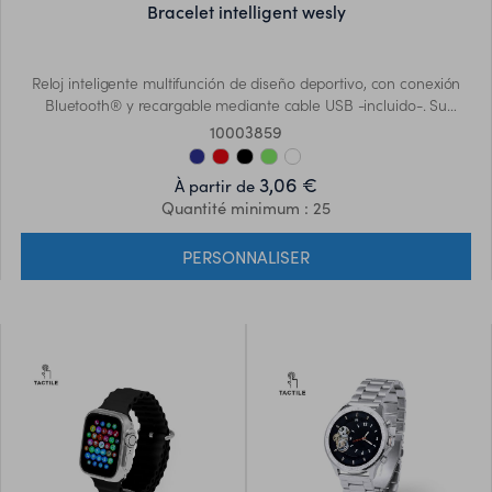
bracelet intelligent wesly
Reloj inteligente multifunción de diseño deportivo, con conexión
Bluetooth® y recargable mediante cable USB -incluido-. Su
cómoda correa ajustable de silicona y su pantalla LCD integrada
10003859
de 0,49 pulgadas lo convierten en el gadget perfecto para todo
tipo de actividades deportivas, de ocio y para el día a día. APP
3,06 €
À partir de
disponible para iOS y Android. Presentado en atractiva caja de
Quantité minimum : 25
diseño.
PERSONNALISER