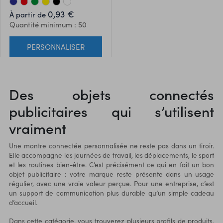
resistente a las salpicaduras
0,93 €
À partir de
de agua. Indicado para todo
Quantité minimum : 50
tipo de actividades deportivas
y de ocio. Con pila de botón
PERSONNALISER
incluida y presentado en
atractiva caja de diseño.
Des objets connectés
publicitaires qui s’utilisent
vraiment
Une montre connectée personnalisée ne reste pas dans un tiroir.
Elle accompagne les journées de travail, les déplacements, le sport
et les routines bien-être. C’est précisément ce qui en fait un bon
objet publicitaire : votre marque reste présente dans un usage
régulier, avec une vraie valeur perçue. Pour une entreprise, c’est
un support de communication plus durable qu’un simple cadeau
d’accueil.
Dans cette catégorie, vous trouverez plusieurs profils de produits.