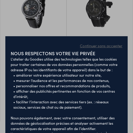
Android. Socle de recharge
pour iOS et Android. Présenté
inclus et présenté dans une
dans une boîte individuelle
jolie boîte design kraft.
design, avec un manuel
Manuel dinstructions
dinstructions en espagnol et
disponible en espagnol et en
en anglais.
anglais.
Continuer sans accepter
montre intelligente fronk
montre intelligente
NOUS RESPECTONS VOTRE VIE PRIVÉE
klemen
L'atelier du Goodies utilise des technologies telles que les cookies
pour traiter certaines de vos données personnelles (comme votre
Montre intelligente
Montre intelligente avec
adresse IP ou les identifiants de votre appareil) dans le but de :
multifonctionnelle au design
connexion Bluetooth et
• améliorer votre expérience utilisateur sur notre site,
décontracté, avec connexion
écouteurs intégrés, avec
• mesurer l’audience et les performances de nos contenus,
10005899
10075400
Bluetooth. Boîtier circulaire
design sportif à cadran rond.
• personnaliser nos offres et recommandations de produits,
• afficher des publicités pertinentes en fonction de vos centres
élégant et bracelet en cuir.
Écran tactile IPS de 1,53" avec
39,38 €
46,88 €
À partir de
À partir de
d’intérêt,
Lécran tactile TFT de 1,32
résolution nette. Inclut des
Quantité minimum : 5
Quantité minimum : 5
• faciliter l’interaction avec des services tiers (ex. : réseaux
pouce et la batterie de 230
bracelets ajustables en TPU,
sociaux, services de chat ou de paiement).
mAh en font le gadget idéal
des capteurs avancés et une
PERSONNALISER
PERSONNALISER
pour toutes sortes de sports,
batterie longue durée pour
Nous pouvons également, avec votre consentement, utiliser des
de loisirs et dactivités
des performances optimales.
données de géolocalisation précises et analyser activement les
quotidiennes.Multitude de
Compatible avec iOS et
caractéristiques de votre appareil afin de l’identifier.