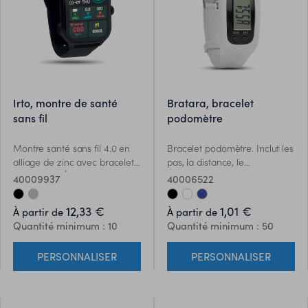
irto, montre de santé
bratara, bracelet
sans fil
podomètre
Montre santé sans fil 4.0 en
Bracelet podomètre. Inclut les
alliage de zinc avec bracelet
pas, la distance, le
en silicone. Écran LCD tactile
chronomètre et compteur de
40009937
40006522
de 2,01 pouces. Batterie
calories. 1 pile AG10 incluse.
rechargeable Li-Pol 90 mAh.
12,33 €
1,01 €
À partir de
À partir de
Nécessite une application
Quantité minimum : 10
Quantité minimum : 50
gratuite (HryFine disponible
sur iOS et Android).
PERSONNALISER
PERSONNALISER