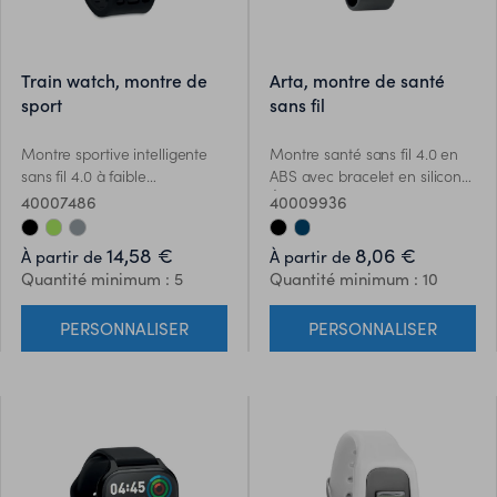
train watch, montre de
arta, montre de santé
sport
sans fil
Montre sportive intelligente
Montre santé sans fil 4.0 en
sans fil 4.0 à faible
ABS avec bracelet en silicone.
consommation d'énergie
Écran LCD tactile de 0,96
40007486
40009936
avec bracelet en silicone.
pouce. Batterie rechargeable
Batterie rechargeable Li-Pol
Li-Pol 90 mAh. Nécessite une
14,58 €
8,06 €
À partir de
À partir de
180 mAh. Étanchéité IPX7.
application gratuite (HryFine
Quantité minimum : 5
Quantité minimum : 10
Nécessite une application
disponible sur iOS et Android).
gratuite (wearfit disponible
PERSONNALISER
PERSONNALISER
sous iOS et Android.