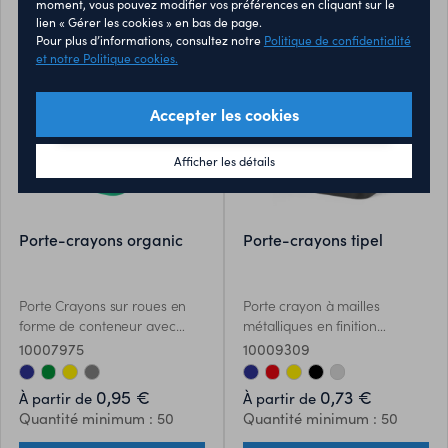
moment, vous pouvez modifier vos préférences en cliquant sur le
conforme à la capacité de
smartphones équipés de la QI
recyclage du papier en fin de
lien « Gérer les cookies » en bas de page.
l'appareil de destination.
technologie, charge sans fil.
vie, devenant une toile
Pour plus d’informations, consultez notre
Politique de confidentialité
Comprend un câble micro
écologique et durable.
et notre Politique cookies.
USB de couleur blanche de 1
mètre de long. Présenté sous
Accepter les cookies
boite individuelle éco-désign.
Manuel dinstructions
disponible en espagnol et en
Afficher les détails
anglais.
porte-crayons organic
porte-crayons tipel
Porte Crayons sur roues en
Porte crayon à mailles
forme de conteneur avec
métalliques en finition
couvercle. Coloris variés.
brillante et couleurs vives.
10007975
10009309
Présenté dans une boîte
individuelle coloris argent.
0,95 €
0,73 €
À partir de
À partir de
Quantité minimum : 50
Quantité minimum : 50