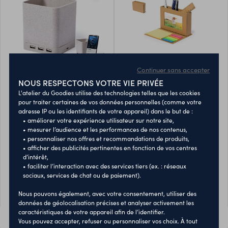
l'utilisation de matières
alternative à l'utilisation de
premières naturelles en
bois traditionnel.
réduisant les émissions
polluantes. De plus, le
bambou provient d'une plante
d'une grande résistance et
polyvalence, avec une
Continuer sans accepter
croissance et une
porte-crayons
porte-crayons
NOUS RESPECTONS VOTRE VIE PRIVÉE
régénération rapides, étant
une excellente alternative à
multifonction dowex
multifonction marquez
L'atelier du Goodies utilise des technologies telles que les cookies
pour traiter certaines de vos données personnelles (comme votre
l'utilisation du bois
adresse IP ou les identifiants de votre appareil) dans le but de :
traditionnel.Fabriqué
Porte-stylo multifonction 4 en
Pratique stylo multifonction
• améliorer votre expérience utilisateur sur notre site,
conformément aux normes
1 de la gamme éco-friendly.
pliable en carton recyclé. Il
• mesurer l’audience et les performances de nos contenus,
RoHS et en conformité avec
Fabriqué en paille de blé,
comprend un porte-crayons
10001026
10075215
• personnaliser nos offres et recommandations de produits,
les exigences de sécurité
pour encourager lutilisation
avec support photo 5x8cm et
• afficher des publicités pertinentes en fonction de vos centres
suivantes :Système de
de matières premières
des notes adhésives : 25
d’intérêt,
6,00 €
0,95 €
À partir de
À partir de
protection contre la
naturelles et réduire les
notes de 7,5x7,5cm et 125
• faciliter l’interaction avec des services tiers (ex. : réseaux
Quantité minimum : 10
Quantité minimum : 50
surchauffe.Système de
sociaux, services de chat ou de paiement).
émissions de
mini-notes de 1,2x4,5cm en
protection contre la
contaminants.Avec porte-
différentes couleurs. Présenté
Nous pouvons également, avec votre consentement, utiliser des
surcharge.Système de
PERSONNALISER
PERSONNALISER
stylo, support pour
individuellement dans un sac
données de géolocalisation précises et analyser activement les
verrouillage pour éviter les
smartphone, chargeur sans fil
recyclé.Le carton recyclé
caractéristiques de votre appareil afin de l’identifier.
courts-circuits.Système de
et port USB (3xUSB 2.0).
provient de la réutilisation des
Vous pouvez accepter, refuser ou personnaliser vos choix. À tout
transfert de charge constant,
Compatible avec les
excédents de fabrication et du