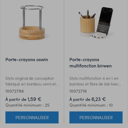
porte-crayons oswin
porte-crayons
multifonction birwen
Stylo original de conception
Stylo multifonction 4 en 1 en
fabriqué en bambou verni et
bambou et fibre de blé.Avec
acier inoxydable résistant.
fonctions stylet, support pour
10072786
10072716
Présenté dans une boîte
smartphone, chargeur sans fil
1,59 €
6,23 €
À partir de
À partir de
individuelle au design
5W, port USB (2xUSB 2.0 et 1x
Quantité minimum : 25
Quantité minimum : 10
kraft.Les matériaux tels que le
type C).Compatible avec les
bambou favorisent lutilisation
smartphones dotés de la
PERSONNALISER
PERSONNALISER
de matières premières
technologie de charge sans fil
naturelles, réduisant ainsi les
Qi. Comprend un câble de