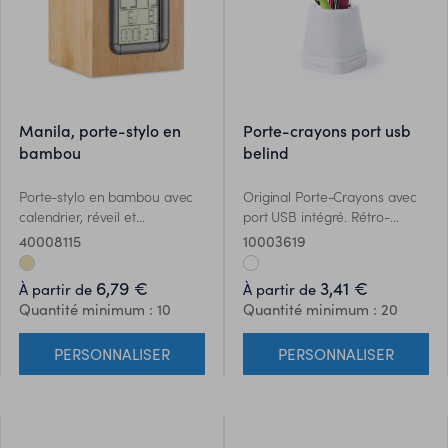
manila, porte-stylo en
porte-crayons port usb
bambou
belind
Porte-stylo en bambou avec
Original Porte-Crayons avec
calendrier, réveil et
port USB intégré. Rétro-
thermomètre. 2 piles incluses.
éclairé par lumière LED, avec
40008115
10003619
Le bambou est un produit
2 positions d´éclairage et
naturel, et présente de
corps en couleur blanche
6,79 €
3,41 €
À partir de
À partir de
légères variations de couleur,
élégante pour faciliter le
Quantité minimum : 10
Quantité minimum : 20
de décoration et de tailles.
marquage. Comprend 4 ports
USB 2.0. Présenté dans une
PERSONNALISER
PERSONNALISER
boîte individuelle.