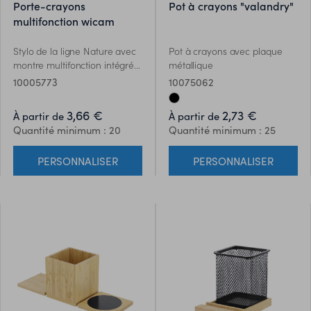
porte-crayons
pot à crayons "valandry"
multifonction wicam
Stylo de la ligne Nature avec
Pot à crayons avec plaque
montre multifonction intégrée.
métallique
Fabriqué en liège naturel,
10005773
10075062
avec thermomètre, calendrier
et fonctions d’alarme.
3,66 €
2,73 €
À partir de
À partir de
Alimenté par batterie (bouton
Quantité minimum : 20
Quantité minimum : 25
inclus) et présenté dans une
boîte d’éco design attrayante.
PERSONNALISER
PERSONNALISER