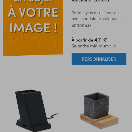
Porte-stylos multi-fonctions
avec pendulette, calendrier et
thermomètre.
40000443
4,11 €
À partir de
Quantité minimum : 10
PERSONNALISER
ES