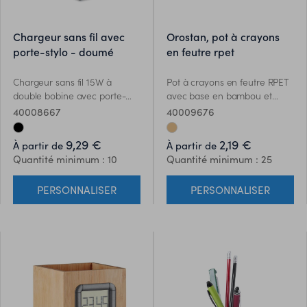
chargeur sans fil avec
orostan, pot à crayons
porte-stylo - doumé
en feutre rpet
Chargeur sans fil 15W à
Pot à crayons en feutre RPET
double bobine avec porte-
avec base en bambou et
stylo en ABS - Doumé. Sortie :
support pour téléphone
40008667
40009676
9V/1.67A (15W) pour une
portable.
charge rapide. 1 sortie
9,29 €
2,19 €
À partir de
À partir de
d'alimentation sur port USB-A.
Quantité minimum : 10
Quantité minimum : 25
Compatible avec les derniers
Androïdes, iPhone® 8, X et
PERSONNALISER
PERSONNALISER
plus récents.