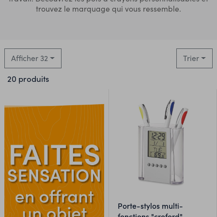
trouvez le marquage qui vous ressemble.
Afficher 32
Trier
20 produits
porte-stylos multi-
fonctions "croford"