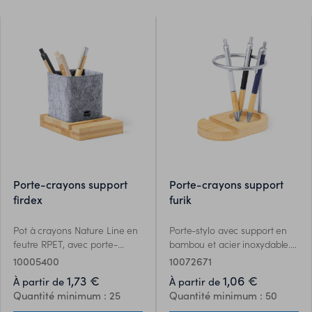
émissions polluantes. De plus,
type C blanc de 1 mètre de
le bambou provient dune
long. Présenté dans une jolie
plante à grande résistance et
boîte design en kraft. Manuel
à la croissance rapide, offrant
dinstructions disponible en
une excellente alternative à
espagnol et en
lutilisation de bois traditionnel.
anglais.Fabriqué avec des
éléments végétaux pour
favoriser lutilisation de
matières premières naturelles
et réduire les émissions
polluantes.
porte-crayons support
porte-crayons support
firdex
furik
Pot à crayons Nature Line en
Porte-stylo avec support en
feutre RPET, avec porte-
bambou et acier inoxydable.
smartphone en bambou. Avec
Design minimaliste, avec base
10005400
10072671
feutre RPET distinctif et
en bambou et structure en
1,73 €
1,06 €
À partir de
À partir de
présenté dans une boîte
métal. Présenté dans une
Quantité minimum : 25
Quantité minimum : 50
design kraft individuelle.Le
boîte design kraft.Les