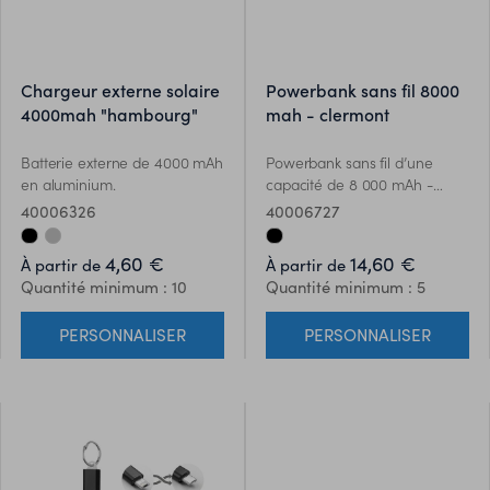
chargeur externe solaire
powerbank sans fil 8000
4000mah "hambourg"
mah - clermont
Batterie externe de 4000 mAh
Powerbank sans fil d’une
en aluminium.
capacité de 8 000 mAh -
Clermont. Peut être chargé
40006326
40006727
par câble ou sans fil.
Comprend un connecteur de
4,60 €
14,60 €
À partir de
À partir de
type C. Sortie DC5V / 2.1A.
Quantité minimum : 10
Quantité minimum : 5
Sortie sans fil: DC5V / 1A.
Réception sans fil: DC5V /
PERSONNALISER
PERSONNALISER
0.75A compatibles avec les
derniers androïdes
compatibles, iPhone® 8, X et
plus récents.