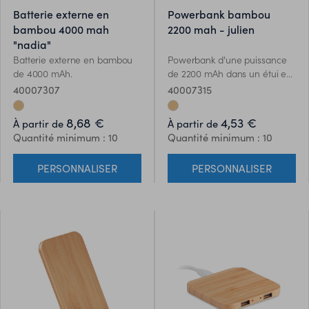
batterie externe en
powerbank bambou
bambou 4000 mah
2200 mah - julien
"nadia"
Batterie externe en bambou
Powerbank d'une puissance
de 4000 mAh.
de 2200 mAh dans un étui en
bambou -- Julien. Convient
40007307
40007315
aux smartphones, sortie DC5V
/ 1A actuelle. Comprend un
8,68 €
4,53 €
À partir de
À partir de
voyant et un câble USB avec
Quantité minimum : 10
Quantité minimum : 10
prise micro USB. Connecteur
de type C inclus. Le bambou
PERSONNALISER
PERSONNALISER
est un produit naturel, et
présente de légères variations
de couleur, de décoration et
de tailles.