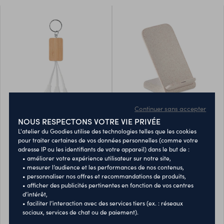
Continuer sans accepter
NOUS RESPECTONS VOTRE VIE PRIVÉE
câble de chargement en
chargeur sans fil et
L'atelier du Goodies utilise des technologies telles que les cookies
bambou 3 en 1 - babon
support smartphone -
pour traiter certaines de vos données personnelles (comme votre
ayala
adresse IP ou les identifiants de votre appareil) dans le but de :
Porte-clés en bambou avec
Support de téléphone et
• améliorer votre expérience utilisateur sur notre site,
• mesurer l’audience et les performances de nos contenus,
câble de chargement USB-A
chargeur sans fil à double
• personnaliser nos offres et recommandations de produits,
vers Micro-B (broche 2 en 1)
bobine - Ayala. 35% de paille
40007590
40007593
• afficher des publicités pertinentes en fonction de vos centres
et type C - Babon. Le bambou
de blé et 65% d’ABS. Placez le
d’intérêt,
est un produit naturel, et
smartphone dessus pour
1,86 €
6,55 €
• faciliter l’interaction avec des services tiers (ex. : réseaux
À partir de
À partir de
présente de légères variations
commencer à charger. Sortie:
sociaux, services de chat ou de paiement).
Quantité minimum : 25
Quantité minimum : 10
de couleur, de décoration et
DC5V/2A (10W) pour une