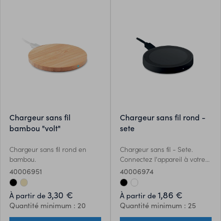
chargeur sans fil
chargeur sans fil rond -
bambou "volt"
sete
Chargeur sans fil rond en
Chargeur sans fil - Sete.
bambou.
Connectez l'appareil à votre
ordinateur, posez le
40006951
40006974
smartphone dessus et laissez-
le charger. Lumière lors de la
3,30 €
1,86 €
À partir de
À partir de
charge. Sortie: DC5V/1A (5W).
Quantité minimum : 20
Quantité minimum : 25
Compatible avec tous les
appareils comme les derniers