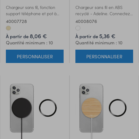
Chargeur sans fil, fonction
Chargeur sans fil en ABS
support téléphone et pot à
recyclé - Adeline. Connectez-
crayons - Robin. Sortie:
le à votre ordinateur, placez
40007728
40008076
DC5V/1A (5W). Compatible
le smartphone sur l'appareil
avec les derniers Androids,
pour commencer la charge.
8,06 €
5,36 €
À partir de
À partir de
iPhone® 8, X et plus récents.
Sortie : DC 9V/1.1A (10W) pour
Quantité minimum : 10
Quantité minimum : 10
Matériel: bambou.
une charge rapide.
Compatible avec les derniers
PERSONNALISER
PERSONNALISER
androïdes, iPhone® 8, X et
plus récents.