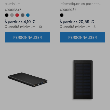
aluminium.
informatiques en pochette
EVA/PU qui comprend: 1
40005847
40005936
souris sans fil, 1 hub 4 ports
USB 2.0 , 1 prise EU et un
4,10 €
20,59 €
À partir de
À partir de
powerbank 4000 mAh. Câble
Quantité minimum : 10
Quantité minimum : 5
de chargement micro USB
inclus.
PERSONNALISER
PERSONNALISER