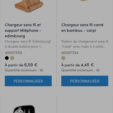
chargeur sans fil et
chargeur sans fil carré
support téléphone -
en bambou - carpi
edimbourg
Chargeur sans fil "Edimbourg"
Station de chargement sans fil
à double bobine pour 1
"Carpi" avec hubs à 2 ports
appareil dans un boîtier en
2.0 pour Smartphones. Sortie
40007330
40007334
bambou et avec
DC DC5V/1A (5W). Compatible
fonctionnalité de support.
Android récents, Iphone® 8, X
6,59 €
4,45 €
À partir de
À partir de
Sortie: DC5V/1A (5W).
et plus récents. Le bambou
Quantité minimum : 10
Quantité minimum : 10
Compatible avec les derniers
est un produit naturel, et
Androids, iPhone® 8, X et plus
présente de légères variations
PERSONNALISER
PERSONNALISER
récents. Le bambou est un
de couleur, de décoration et
produit naturel, et présente
de tailles.
de légères variations de
couleur, de décoration et de
tailles.