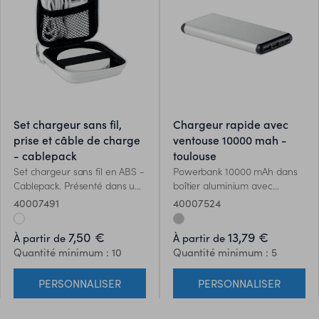
set chargeur sans fil,
chargeur rapide avec
prise et câble de charge
ventouse 10000 mah -
- cablepack
toulouse
Set chargeur sans fil en ABS -
Powerbank 10000 mAh dans
Cablepack. Présenté dans une
boîtier aluminium avec
pochette EVA / PU. Contient
ventouse. Sortie sans fil 2A
40007491
40007524
une prise européenne et un
pour charge rapide, et prise
câble de charge USB A vers
d'alimentation power delivery
7,50 €
13,79 €
À partir de
À partir de
Micro B. Données de sortie:
(PD) pour recharger les
Quantité minimum : 10
Quantité minimum : 5
DC9V/1.66A (15W).
ordinateurs portables les plus
récents.
PERSONNALISER
PERSONNALISER