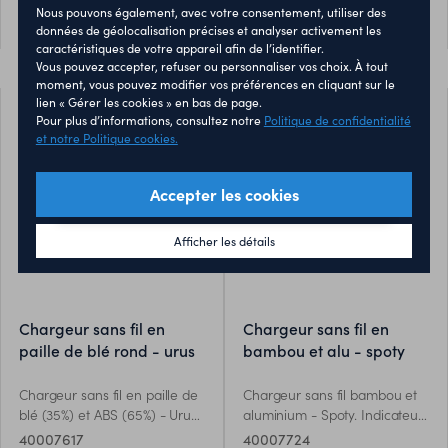
de tailles.
charge rapide. Compatible
Nous pouvons également, avec votre consentement, utiliser des
PERSONNALISER
PERSONNALISER
avec les derniers Androids,
données de géolocalisation précises et analyser activement les
iPhone® 8, X et plus récents.
caractéristiques de votre appareil afin de l’identifier.
Vous pouvez accepter, refuser ou personnaliser vos choix. À tout
moment, vous pouvez modifier vos préférences en cliquant sur le
lien « Gérer les cookies » en bas de page.
Pour plus d’informations, consultez notre
Politique de confidentialité
et notre Politique cookies.
Accepter les cookies
Afficher les détails
chargeur sans fil en
chargeur sans fil en
paille de blé rond - urus
bambou et alu - spoty
Chargeur sans fil en paille de
Chargeur sans fil bambou et
blé (35%) et ABS (65%) - Urus.
aluminium - Spoty. Indicateur
Branchez l'appareil, placez y
de charge bleu. Sortie:
40007617
40007724