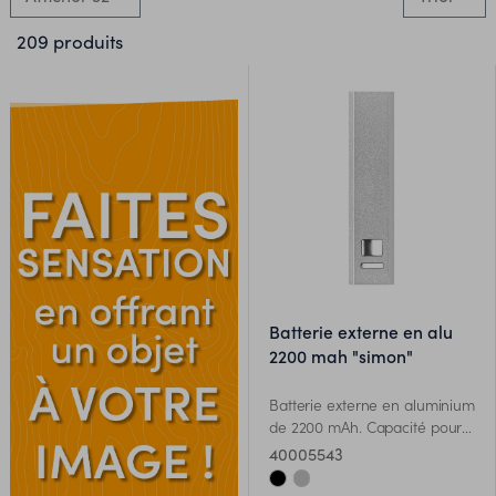
209 produits
batterie externe en alu
2200 mah "simon"
Batterie externe en aluminium
de 2200 mAh. Capacité pour
ES
smartphone, out put DC5V/1A.
40005543
Câble USB/micro USB inclus.