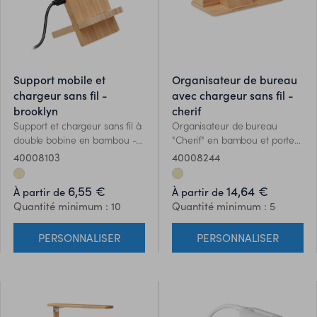
support mobile et
organisateur de bureau
chargeur sans fil -
avec chargeur sans fil -
brooklyn
cherif
Support et chargeur sans fil à
Organisateur de bureau
double bobine en bambou -
"Cherif" en bambou et porte-
Brooklyn. Il comprend 2
stylo avec support pour
40008103
40008244
pièces, assemblage requis.
chargement sans fil 10W.
Sortie : DC 9V/1.1A (10W) pour
Sortie : DC 9V/1.1A (10W) pour
6,55 €
14,64 €
À partir de
À partir de
une charge rapide.
une charge rapide.
Quantité minimum : 10
Quantité minimum : 5
Compatible avec les derniers
Compatible avec les derniers
Androïdes, iPhone® 8, X et
Androïdes, iPhone® 8 et plus
PERSONNALISER
PERSONNALISER
plus récents.
récents. Le bambou est un
produit naturel, et présente
de légères variations de
couleur, de décoration et de
tailles.