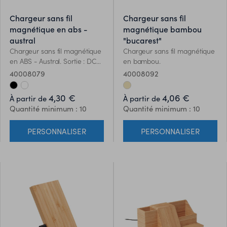
chargeur sans fil
chargeur sans fil
magnétique en abs -
magnétique bambou
austral
"bucarest"
Chargeur sans fil magnétique
Chargeur sans fil magnétique
en ABS - Austral. Sortie : DC
en bambou.
9V/1.1A (10W) pour une charge
40008079
40008092
rapide. Compatible avec
l'iPhone® 12 et plus récent.
4,30 €
4,06 €
À partir de
À partir de
Comprend un anneau
Quantité minimum : 10
Quantité minimum : 10
métallique magnétique
supplémentaire pour prendre
PERSONNALISER
PERSONNALISER
en charge la charge d'autres
téléphones non magnétiques
rechargeables sans fil.