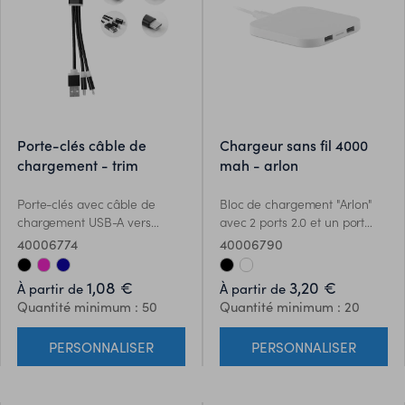
porte-clés câble de
chargeur sans fil 4000
chargement - trim
mah - arlon
Porte-clés avec câble de
Bloc de chargement "Arlon"
chargement USB-A vers
avec 2 ports 2.0 et un port
Micro-B (broche 2 en 1) et
USB pour créer une station de
40006774
40006790
type C - Trim
recharge sans fil pour les
smartphones. Sortie Sortie
1,08 €
3,20 €
À partir de
À partir de
DC5V/1A (5W). Compatible
Quantité minimum : 50
Quantité minimum : 20
avec les derniers androïds,
iPhone® 8 et plus récents.
PERSONNALISER
PERSONNALISER