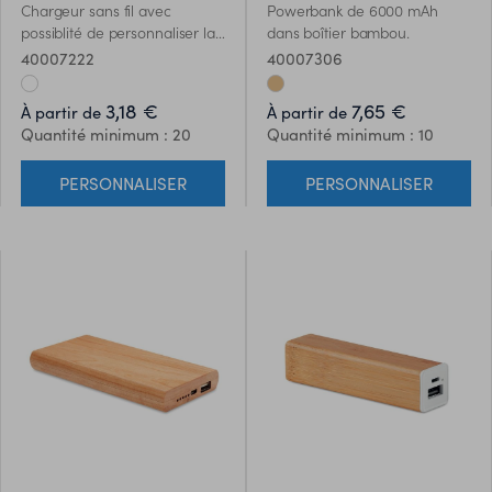
Chargeur sans fil avec
Powerbank de 6000 mAh
possiblité de personnaliser la
dans boîtier bambou.
totalité de la surface -
40007222
40007306
Palavas. Connectez l'appareil
à votre ordinateur, posez le
3,18 €
7,65 €
À partir de
À partir de
smartphone et laissez-le
Quantité minimum : 20
Quantité minimum : 10
charger. Sortie: DC5V/1A (5W).
Compatible Android
PERSONNALISER
PERSONNALISER
androïdes, iPhone® 8, X et
plus récents.