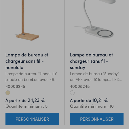
lampe de bureau et
lampe de bureau et
chargeur sans fil -
chargeur sans fil -
honolulu
sunday
Lampe de bureau "Honolulu"
Lampe de bureau "Sunday"
pliable en bambou avec 48
en ABS avec 10 lampes LED
lampes LED, charge sans fil
et chargeur sans fil 10W.
40008245
40008248
rapide 10W et 2 ports USB.
Écran tactile. Sortie : DC
Écran tactile. Sortie : DC
9V/1.1A (10W) pour une charge
24,23 €
10,21 €
À partir de
À partir de
9V/1.1A Compatible avec les
rapide. Compatible avec les
Quantité minimum : 5
Quantité minimum : 10
derniers Androïdes, iPhone®
derniers Androïdes, iPhone®
8 et plus récents.
8 et plus récents.
PERSONNALISER
PERSONNALISER