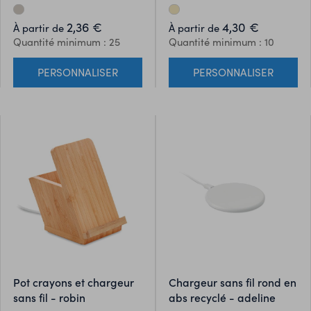
le smartphone pour
DC9V/1.1A (10W). Compatible
commencer à charger. Sortie:
derniers androïdes, iPhone®
2,36 €
4,30 €
À partir de
À partir de
DC5V/1A (5W). Compatible
8, X et plus récents.
Quantité minimum : 25
Quantité minimum : 10
derniers Android, iPhone®®
8, et X et plus récents.
PERSONNALISER
PERSONNALISER
pot crayons et chargeur
chargeur sans fil rond en
sans fil - robin
abs recyclé - adeline