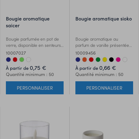
bougie aromatique
bougie aromatique sioko
saicer
Bougie parfumée en pot de
Bougie aromatique au
verre, disponible en senteurs
parfum de vanille présentée
assorties : blanc vanille baies
dans un original pot en métal
10007027
10009456
rouges bleu océan et vert
avec fenêtre transparente
mousse. Avec label Made In
dans une palette variée de
0,75 €
0,66 €
À partir de
À partir de
Europe.
couleurs vives.
Quantité minimum : 50
Quantité minimum : 50
PERSONNALISER
PERSONNALISER