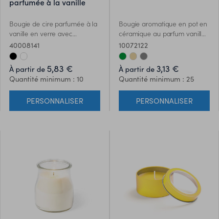
parfumée à la vanille
Bougie de cire parfumée à la
Bougie aromatique en pot en
vanille en verre avec
céramique au parfum vanille.
couvercle en bambou dans
Disponible en verre aux
40008141
10072122
une boîte cadeau en papier.
couleurs élégantes et aux
8cm diamètre. Le bambou est
tons naturels. Présenté en
5,83 €
3,13 €
À partir de
À partir de
un produit naturel, et
boîte individuelle design kraft.
Quantité minimum : 10
Quantité minimum : 25
présente de légères variations
de couleur, de décoration et
PERSONNALISER
PERSONNALISER
de tailles.240gr.