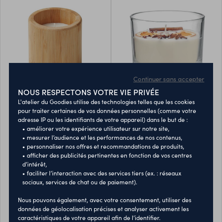
Continuer sans accepter
NOUS RESPECTONS VOTRE VIE PRIVÉE
L'atelier du Goodies utilise des technologies telles que les cookies
giza, bougie en cire
citrus, bougie en cire
pour traiter certaines de vos données personnelles (comme votre
végétale 160 gr
végétale 300 gr
adresse IP ou les identifiants de votre appareil) dans le but de :
• améliorer votre expérience utilisateur sur notre site,
• mesurer l’audience et les performances de nos contenus,
Bougie en cire végétale
Bougie en cire végétale
• personnaliser nos offres et recommandations de produits,
parfumée à la vanille dans un
parfumée avec des fleurs et
• afficher des publicités pertinentes en fonction de vos centres
support en bambou. 160 gsm.
des fruits séchés dans un pot
40008656
40009111
d’intérêt,
Durée de combustion : 30
en verre. 300 gr. Durée de
• faciliter l’interaction avec des services tiers (ex. : réseaux
heures. Le bambou est un
combustion : 50 heures.
sociaux, services de chat ou de paiement).
7,04 €
7,41 €
À partir de
À partir de
produit naturel, et présente
Senteur cannelle et ciron.
Quantité minimum : 10
Quantité minimum : 10
de légères variations de
Nous pouvons également, avec votre consentement, utiliser des
couleur, de décoration et de
données de géolocalisation précises et analyser activement les
PERSONNALISER
PERSONNALISER
tailles.160gr.
caractéristiques de votre appareil afin de l’identifier.