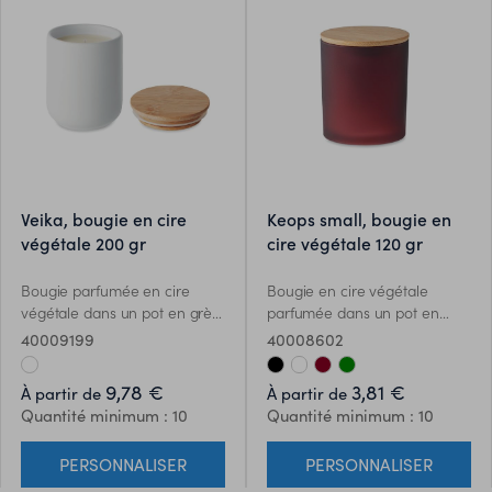
veika, bougie en cire
keops small, bougie en
végétale 200 gr
cire végétale 120 gr
Bougie parfumée en cire
Bougie en cire végétale
végétale dans un pot en grès
parfumée dans un pot en
avec couvercle en bambou.
verre dépoli avec couvercle
40009199
40008602
200 gr. Durée de combustion :
en bambou. 120 gr. Durée de
36 heures. Senteur fraîcheur
combustion : 20 heures.
9,78 €
3,81 €
À partir de
À partir de
de lin. Le bambou est un
Présentée dans une boîte
Quantité minimum : 10
Quantité minimum : 10
produit naturel, et présente
cadeau en tube de papier. Le
de légères variations de
bambou est un produit
PERSONNALISER
PERSONNALISER
couleur, de décoration et de
naturel, et présente de
tailles.
légères variations de couleur,