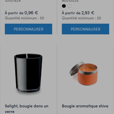
10001924
40010025
Craie incluse et présentée
bois. 200 gr. Durée de
dans une boîte écologique
combustion : 20 heures.
0,96 €
2,93 €
À partir de
À partir de
individuelle.
Quantité minimum : 50
Quantité minimum : 25
PERSONNALISER
PERSONNALISER
selight, bougie dans un
bougie aromatique shiva
verre