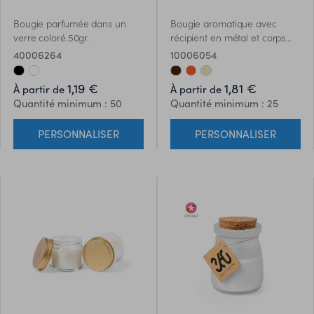
Bougie parfumée dans un
Bougie aromatique avec
verre coloré.50gr.
récipient en métal et corps
recouvert de fil de différentes
40006264
10006054
couleurs. Disponible en
arômes de vanille, d´orange
1,19 €
1,81 €
À partir de
À partir de
et de chocolat.
Quantité minimum : 50
Quantité minimum : 25
PERSONNALISER
PERSONNALISER