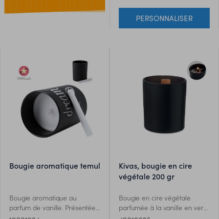
PERSONNALISER
bougie aromatique temul
kivas, bougie en cire
végétale 200 gr
Bougie aromatique au
Bougie en cire végétale
parfum de vanille. Présentée
parfumée à la vanille en verre
dans un pot personnalisable.
avec pierres et mèche en