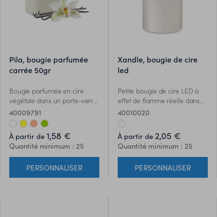
pila, bougie parfumée
xandle, bougie de cire
carrée 50gr
led
Bougie parfumée en cire
Petite bougie de cire LED à
végétale dans un porte-verre
effet de flamme réelle dans
carré avec un couvercle en
un support en verre. Pile
40009791
40010020
bambou. 50 gr. Durée de
CR2032 incluse.
combustion : 8 heures. Blanc–
1,58 €
2,05 €
À partir de
À partir de
06 – Vanille Jaune– 08 –
Quantité minimum : 25
Quantité minimum : 25
Citron Orange – 10 – Orange
Vert – 48 – pomme
PERSONNALISER
PERSONNALISER