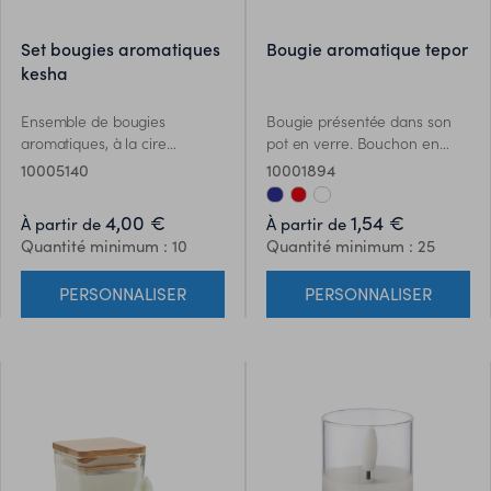
set bougies aromatiques
bougie aromatique tepor
kesha
Ensemble de bougies
Bougie présentée dans son
aromatiques, à la cire
pot en verre. Bouchon en
végétale et à larôme de fleur
liège et étiquette en carton
10005140
10001894
de Fresia. Dans un pot en
recyclé. Disponible dans
verre avec un bouchon à vis
plusieurs coloris et présenté
4,00 €
1,54 €
À partir de
À partir de
en métal et une finition dorée.
dans une boîte blanche
Quantité minimum : 10
Quantité minimum : 25
Présenté en boîte kraft
individuelle
individuelle.
PERSONNALISER
PERSONNALISER