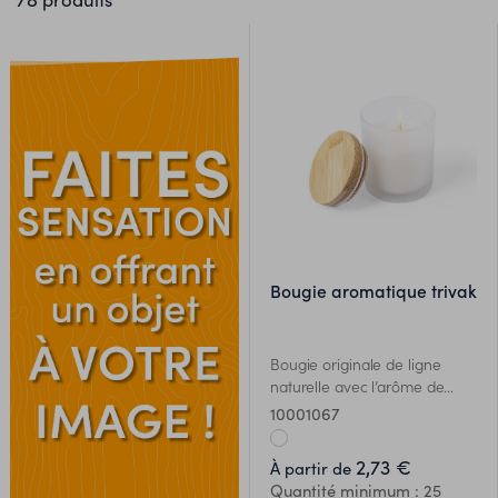
bougie aromatique trivak
Bougie originale de ligne
naturelle avec l’arôme de
vanille. Fait de verre, avec
10001067
bouchon en bambou et
ES
présenté dans la boîte
2,73 €
À partir de
individuelle attrayante de
Quantité minimum : 25
conception écologique.