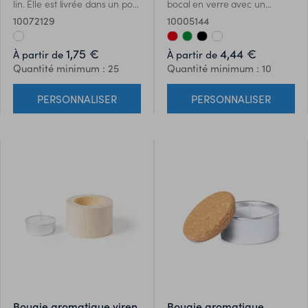
lin. Elle est livrée dans un pot
bocal en verre avec un
en céramique blanc original,
couvercle en bambou.
10072129
10005144
avec base en liège naturel et
Disponible en verre de
couvercle en bambou.
différentes couleurs et avec
1,75 €
4,44 €
À partir de
À partir de
Présenté dans une boîte
différents arômes selon la
Quantité minimum : 25
Quantité minimum : 10
individuelle de conception
couleur :Parfum de vanille
kraft.
blanche.Parfum de bois de
PERSONNALISER
PERSONNALISER
santal noir.Arôme de cannelle
rouge.Parfum de jasmin
vert.Présenté dans une boîte
design kraft individuelle.
bougie aromatique yiren
bougie aromatique