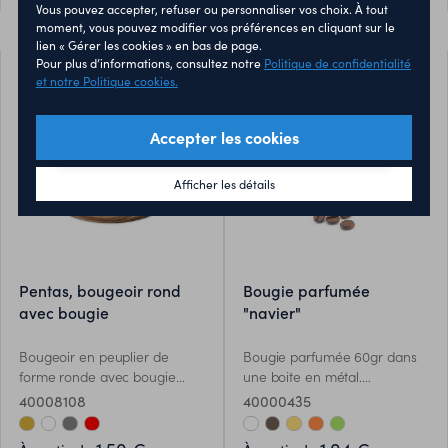
Vous pouvez accepter, refuser ou personnaliser vos choix. À tout
moment, vous pouvez modifier vos préférences en cliquant sur le
lien « Gérer les cookies » en bas de page.
Pour plus d’informations, consultez notre
Politique de confidentialité
et notre Politique cookies.
Accepter les cookies
Afficher les détails
pentas, bougeoir rond
bougie parfumée
avec bougie
"navier"
Bougeoir en peuplier de
Bougie parfumée 60gr dans
forme ronde avec bougie
une boite en métal.
parfumée à la vanille. 88gr.
Différentes senteurs
40008108
40000435
disponibles.