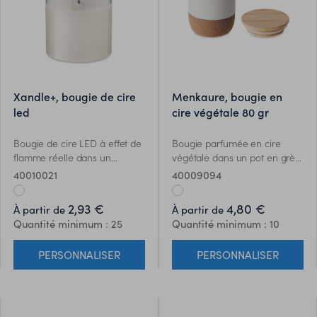
xandle+, bougie de cire
menkaure, bougie en
led
cire végétale 80 gr
Bougie de cire LED à effet de
Bougie parfumée en cire
flamme réelle dans un
végétale dans un pot en grès
support en verre. 2 piles AA
avec couvercle en bambou et
40010021
40009094
non incluses.
base en liège. 80 gr. Durée de
combustion : 7,5 heures.
2,93 €
4,80 €
À partir de
À partir de
Senteur fraîcheur de lin. Le
Quantité minimum : 25
Quantité minimum : 10
bambou est un produit
naturel, et présente de
PERSONNALISER
PERSONNALISER
légères variations de couleur,
de décoration et de tailles.