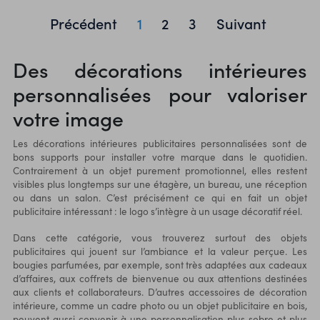
plante très résistante et
Précédent
1
2
3
Suivant
polyvalente, avec une
croissance et une
régénération rapides, étant
Des décorations intérieures
une excellente alternative à
l’utilisation du bois
personnalisées pour valoriser
traditionnel.
votre image
Les décorations intérieures publicitaires personnalisées sont de
bons supports pour installer votre marque dans le quotidien.
Contrairement à un objet purement promotionnel, elles restent
visibles plus longtemps sur une étagère, un bureau, une réception
ou dans un salon. C’est précisément ce qui en fait un objet
publicitaire intéressant : le logo s’intègre à un usage décoratif réel.
Dans cette catégorie, vous trouverez surtout des objets
publicitaires qui jouent sur l’ambiance et la valeur perçue. Les
bougies parfumées
, par exemple, sont très adaptées aux cadeaux
d’affaires, aux coffrets de bienvenue ou aux attentions destinées
aux clients et collaborateurs. D’autres accessoires de décoration
intérieure, comme un cadre photo ou un objet publicitaire en bois,
peuvent aussi convenir à une personnalisation plus sobre et plus