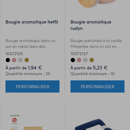
bougie aromatique hetfil
bougie aromatique
rudyn
Bougie aromatique dans un
Bougie parfumée à la vanille.
pot en métal dans des
Présentée dans un pot en
couleurs élégantes, avec un
métal avec couvercle en
10072125
10072127
arôme de vanille. Présentée
bambou. Pot disponible dans
dans une boîte individuelle
une gamme variée de
1,94 €
5,23 €
À partir de
À partir de
design kraft.
couleurs de finition métallisée.
Quantité minimum : 25
Quantité minimum : 10
Présenté individuellement
dans un boîtier design
PERSONNALISER
PERSONNALISER
kraft.Des matériaux tels que le
bambou encouragent
l’utilisation de matières
premières naturelles en
réduisant les émissions
polluantes. Il provient d’une
plante très résistante et
polyvalente, avec une