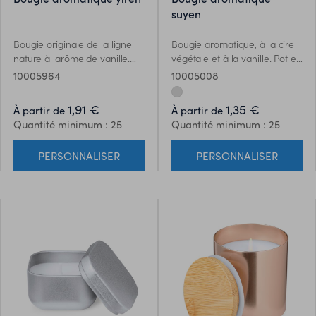
suyen
Bougie originale de la ligne
Bougie aromatique, à la cire
nature à larôme de vanille.
végétale et à la vanille. Pot en
Socle en bois naturel,
aluminium, avec un bouchon
10005964
10005008
présenté dans un joli coffret
en liège naturel. Présenté
individuel éco design et
dans une boîte design kraft
1,91 €
1,35 €
À partir de
À partir de
finition kraft.
individuelle.
Quantité minimum : 25
Quantité minimum : 25
PERSONNALISER
PERSONNALISER