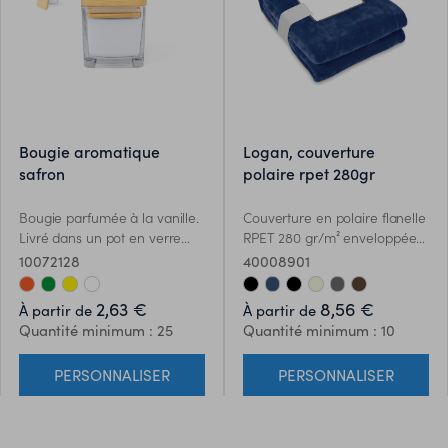
croissance et une
régénération rapides, étant
une excellente alternative à
l’utilisation du bois
traditionnel.
bougie aromatique
logan, couverture
safron
polaire rpet 280gr
Bougie parfumée à la vanille.
Couverture en polaire flanelle
Livré dans un pot en verre
RPET 280 gr/m² enveloppée
transparent, de forme carrée
d'un ruban et d'une carte
10072128
40008901
et avec couvercle en
imprimable.
bambou. Présenté dans une
2,63 €
8,56 €
À partir de
À partir de
boîte individuelle de
Quantité minimum : 25
Quantité minimum : 10
conception kraft. Des
matériaux tels que le bambou
PERSONNALISER
PERSONNALISER
encouragent l’utilisation de
matières premières naturelles
en réduisant les émissions
polluantes. Il provient d’une