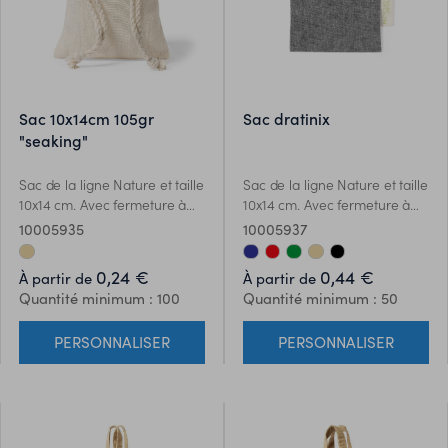
sac 10x14cm 105gr
sac dratinix
"seaking"
Sac de la ligne Nature et taille
Sac de la ligne Nature et taille
10x14 cm. Avec fermeture à
10x14 cm. Avec fermeture à
cordon et en 100% coton de
cordon et fabriqué en 100%
10005935
10005937
105g/m2. Marquage facile et
coton recyclé GRS 120g/m2.
spécialement conçu pour les
Marquage facile et
0,24 €
0,44 €
À partir de
À partir de
petits objets.
spécialement conçu pour les
Quantité minimum : 100
Quantité minimum : 50
petits objets, avec du coton
recyclé distinctif sur létiquette
PERSONNALISER
PERSONNALISER
extérieure. Certification GRS
disponible (Global Recycled
Standard / Global Recycling
Standard), qui garantit
lorigine recyclée du matériau
utilisé pour fabriquer le