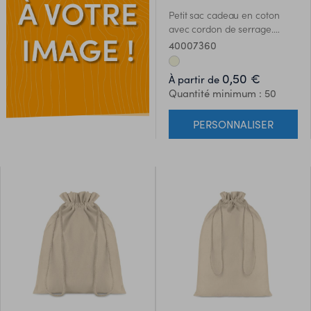
Petit sac cadeau en coton
avec cordon de serrage.
Taille: 14 x 22cm. Grammage:
40007360
105 gr / m².
0,50 €
À partir de
Quantité minimum : 50
PERSONNALISER
ES