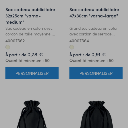
sac cadeau publicitaire
sac cadeau publicitaire
32x25cm "varna-
47x30cm "varna-large"
medium"
Sac cadeau en coton avec
Grand sac cadeau en coton
cordon de taille moyenne .
avec cordon de serrage.
Taille: 25 x 32cm. Grammage:
Dimensions: 30 x 47cm.
40007362
40007364
105 gr / m².
Grammage: 105 gr/m².
0,78 €
0,91 €
À partir de
À partir de
Quantité minimum : 50
Quantité minimum : 50
PERSONNALISER
PERSONNALISER