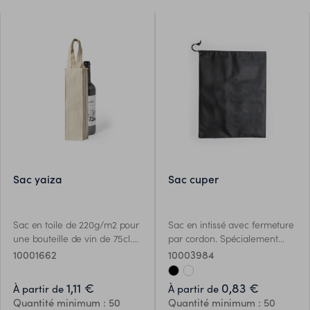
sac yaiza
sac cuper
Sac en toile de 220g/m2 pour
Sac en intissé avec fermeture
une bouteille de vin de 75cl.
par cordon. Spécialement
De couleur naturelle, avec
conçu pour ranger et
10001662
10003984
une finition cousue robuste et
protéger les sacs à dos.
des poignées renforcées.
1,11 €
0,83 €
À partir de
À partir de
Quantité minimum : 50
Quantité minimum : 50