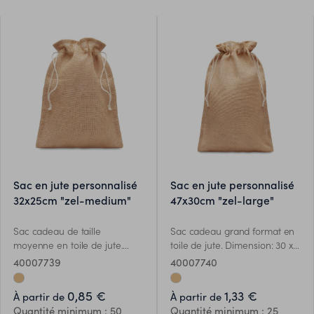
sac en jute personnalisé
sac en jute personnalisé
32x25cm "zel-medium"
47x30cm "zel-large"
Sac cadeau de taille
Sac cadeau grand format en
moyenne en toile de jute.
toile de jute. Dimension: 30 x
Dimension: 25 x 32 cm.
47 cm.
40007739
40007740
0,85 €
1,33 €
À partir de
À partir de
Quantité minimum : 50
Quantité minimum : 25