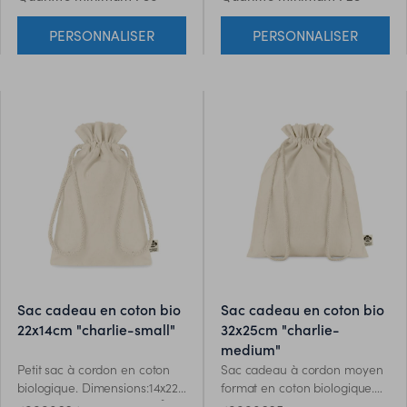
PERSONNALISER
PERSONNALISER
sac cadeau en coton bio
sac cadeau en coton bio
22x14cm "charlie-small"
32x25cm "charlie-
medium"
Petit sac à cordon en coton
Sac cadeau à cordon moyen
biologique. Dimensions:14x22
format en coton biologique.
cm. Grammage: 105 gr/m².
Dimensions: 25 x 32 cm.