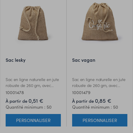
sac lesky
sac vagan
Sac en ligne naturelle en jute
Sac en ligne naturelle en jute
robuste de 260 gm, avec
robuste de 260 gm, avec
fermeture à cordon élégante
fermeture à cordon élégante
10001478
10001479
et finition cousue.
et finition cousue.
0,51 €
0,85 €
À partir de
À partir de
Quantité minimum : 50
Quantité minimum : 50
PERSONNALISER
PERSONNALISER