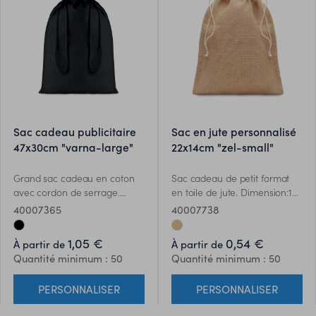
sac cadeau publicitaire
sac en jute personnalisé
47x30cm "varna-large"
22x14cm "zel-small"
Grand sac cadeau en coton
Sac cadeau de petit format
avec cordon de serrage.
en toile de jute. Dimension:14
Dimensions: 30 x 47cm. 105 gr
x 22 cm.
40007365
40007738
/ m².
1,05 €
0,54 €
À partir de
À partir de
Quantité minimum : 50
Quantité minimum : 50
PERSONNALISER
PERSONNALISER