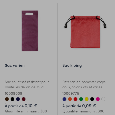
sac varien
sac kiping
Sac en intissé résistant pour
Petit sac en polyester corps
bouteilles de vin de 75 cl.
doux, coloris vifs et variés.
Gamme de couleurs sobres,
Fermeture par cordelettes.
10009009
10009775
finition thermosoudée et
résistante avec poignée
0,10 €
0,09 €
À partir de
À partir de
découpée renforcée.
Quantité minimum : 300
Quantité minimum : 300