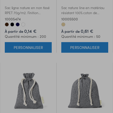
Sac ligne nature en non tissé
Sac nature line en matériau
RPET 70g/m2. Finition
résistant 100% coton de
thermoscellée et poignées
105g/m2, avec finition de
10005474
10005500
découpées. Disponible dans
couleur naturelle. Fermeture
une large gamme de
en cordon de coton et finition
0,14 €
0,61 €
À partir de
À partir de
couleurs, avec le logo RPET
cousue.
Quantité minimum : 200
Quantité minimum : 50
dans le coin inférieur droit.
Résistance jusquà 3 kg de
PERSONNALISER
PERSONNALISER
poids.Le matériau RPET est
fabriqué à partir de plastique
recyclé, afin de favoriser la
réutilisation des déchets
plastiques et daider à la
durabilité de la planète.