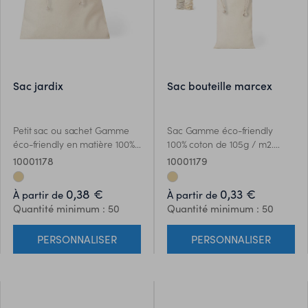
sac jardix
sac bouteille marcex
Petit sac ou sachet Gamme
Sac Gamme éco-friendly
éco-friendly en matière 100%
100% coton de 105g / m2.
coton de 105g / m2. Taille
Taille 12x33 cm, avec une
10001178
10001179
25x30 cm, cousue et
finition cousue et fermeture
fermeture cordellette en
en cordellette. Spécialement
0,38 €
0,33 €
À partir de
À partir de
coton .
conçu pour ranger votre
Quantité minimum : 50
Quantité minimum : 50
gourde ou thermos dans
votre sac.
PERSONNALISER
PERSONNALISER