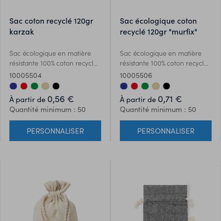
sac coton recyclé 120gr
sac écologique coton
karzak
recyclé 120gr "murfix"
Sac écologique en matière
Sac écologique en matière
résistante 100% coton recyclé
résistante 100% coton recyclé
GRS de 120g/m2. Certification
GRS de 120g/m2. Certification
10005504
10005506
GRS (Global Recycled
GRS (Global Recycled
Standard / Global Recycling
Standard / Global Recycling
0,56 €
0,71 €
À partir de
À partir de
Standard), qui garantit
Standard), qui garantit
Quantité minimum : 50
Quantité minimum : 50
lorigine recyclée du matériau
lorigine recyclée du matériau
utilisé pour fabriquer le
utilisé pour fabriquer le
PERSONNALISER
PERSONNALISER
produit. Fermeture à cordon
produit. Fermeture à cordon
en coton et finition cousue,
en coton et finition cousue,
comprend une étiquette
comprend une étiquette
extérieure avec du coton
extérieure avec du coton
recyclé distinctif.
recyclé distinctif.