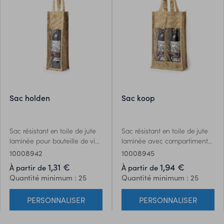
produit. Disponible dans une
large gamme de couleurs.
sac holden
sac koop
Sac résistant en toile de jute
Sac résistant en toile de jute
laminée pour bouteille de vin
laminée avec compartiment
de 75cl. Avec fenêtre
individuel pour 2 bouteilles de
10008942
10008945
transparente, liserés et
vin de 75cl. Avec fenêtre
1,31 €
1,94 €
À partir de
À partir de
poignées renforcées
transparente, liserés et
Quantité minimum : 25
Quantité minimum : 25
poignées renforcées
PERSONNALISER
PERSONNALISER