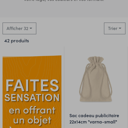
Afficher 32
Trier
42 produits
sac cadeau publicitaire
22x14cm "varna-small"