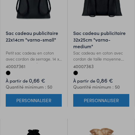
sac cadeau publicitaire
sac cadeau publicitaire
22x14cm "varna-small"
32x25cm "varna-
medium"
Petit sac cadeau en coton
Sac cadeau en coton avec
avec cordon de serrage. 14 x
cordon de taille moyenne.
22cm. 105 gr / m².
Environ. 25 x 32cm. 105 gr /
40007361
40007363
m².
0,66 €
0,86 €
À partir de
À partir de
Quantité minimum : 50
Quantité minimum : 50
PERSONNALISER
PERSONNALISER