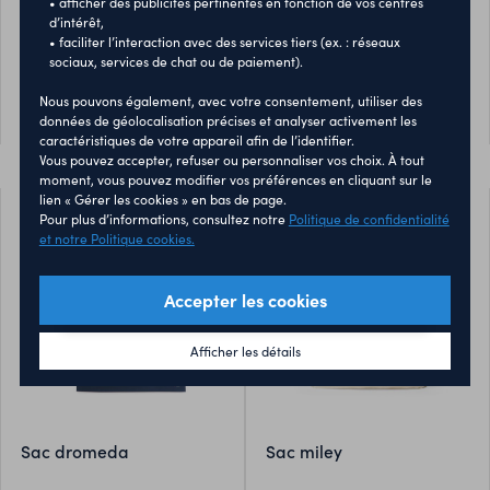
• afficher des publicités pertinentes en fonction de vos centres
à cordon et disponible dans
à cordon et disponible dans
d’intérêt,
une large gamme de
une large gamme de
• faciliter l’interaction avec des services tiers (ex. : réseaux
0,35 €
0,11 €
À partir de
À partir de
couleurs.
couleurs.
sociaux, services de chat ou de paiement).
Quantité minimum : 50
Quantité minimum : 200
Nous pouvons également, avec votre consentement, utiliser des
PERSONNALISER
PERSONNALISER
données de géolocalisation précises et analyser activement les
caractéristiques de votre appareil afin de l’identifier.
Vous pouvez accepter, refuser ou personnaliser vos choix. À tout
moment, vous pouvez modifier vos préférences en cliquant sur le
lien « Gérer les cookies » en bas de page.
Pour plus d’informations, consultez notre
Politique de confidentialité
et notre Politique cookies.
Accepter les cookies
Afficher les détails
sac dromeda
sac miley