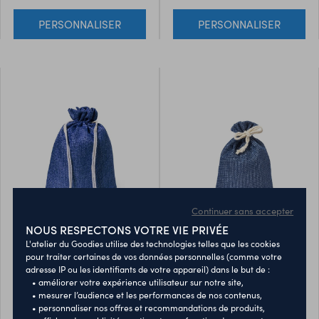
PERSONNALISER
PERSONNALISER
Continuer sans accepter
NOUS RESPECTONS VOTRE VIE PRIVÉE
sac pidrum
sac yastrin
L'atelier du Goodies utilise des technologies telles que les cookies
pour traiter certaines de vos données personnelles (comme votre
adresse IP ou les identifiants de votre appareil) dans le but de :
• améliorer votre expérience utilisateur sur notre site,
Sac de présentation inspiré
Sac de présentation inspiré
• mesurer l’audience et les performances de nos contenus,
de la nature et finition cousue,
de la nature et finition cousue,
• personnaliser nos offres et recommandations de produits,
en polyester. Avec fermeture
en polyester. Avec fermeture
10005333
10005339