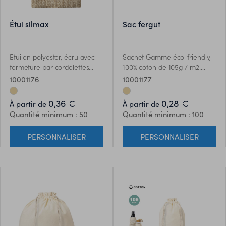
étui silmax
sac fergut
Etui en polyester, écru avec
Sachet Gamme éco-friendly,
fermeture par cordelettes
100% coton de 105g / m2.
réglables et intérieur doux.
Taille 15x21 cm, cousue et
10001176
10001177
fermeture cordellette en
coton.
0,36 €
0,28 €
À partir de
À partir de
Quantité minimum : 50
Quantité minimum : 100
PERSONNALISER
PERSONNALISER