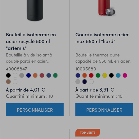
bouteille isotherme en
gourde isotherme acier
acier recyclé 500ml
inox 550ml "liard"
"artemis"
Bouteille à vide isolant à
Bouteille thermos dune
double paroi en acier
capacité de 550 ml, en acier
inoxydable recyclé (90% inox
inoxydable à double paroi.
40008847
10005680
recyclé et 10% inox). Capacité
Avec bouchon à vis, sans BPA
de 500 ml. Anti fuite.
et disponible dans une large
gamme de couleurs satinées.
4,01 €
3,91 €
À partir de
À partir de
Présenté dans une boîte
Quantité minimum : 10
Quantité minimum : 10
individuelle au design
kraft.Manuel dinstructions
PERSONNALISER
PERSONNALISER
disponible en espagnol et en
anglais.
TOP VENTE