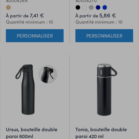
40008269
40008270
extérieure en bambou et
bambou et poignée de
couvercle en PP. Capacité :
transport. Capacité : 750 ml.
7,41 €
5,86 €
À partir de
À partir de
450 ml. Anti fuite. Le bambou
Anti fuite. Le bambou est un
Quantité minimum : 10
Quantité minimum : 10
est un produit naturel, et
produit naturel, et présente
présente de légères variations
de légères variations de
PERSONNALISER
PERSONNALISER
de couleur, de décoration et
couleur, de décoration et de
de tailles.
tailles.
ursus, bouteille double
tonia, bouteille double
paroi 600ml
paroi 420 ml