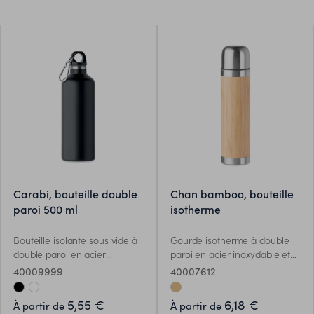
carabi, bouteille double
chan bamboo, bouteille
paroi 500 ml
isotherme
Bouteille isolante sous vide à
Gourde isotherme à double
double paroi en acier
paroi en acier inoxydable et
inoxydable recyclé (90 %
en bambou. Capacité 400 ml.
40009999
40007612
d'acier inoxrecyclé et 10 %
Le bambou est un produit
d'acier inox) avec couvercle à
naturel, et présente de
5,55 €
6,18 €
À partir de
À partir de
poignée mousqueton. Le
légères variations de couleur,