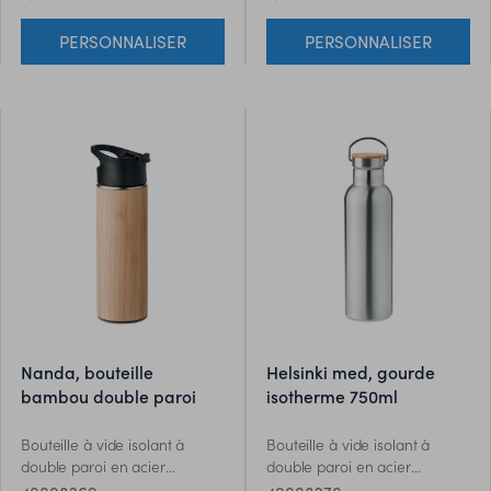
480 ml. Sans fuite. Le bambou
PERSONNALISER
PERSONNALISER
est un produit naturel, et
présente de légères variations
de couleur, de décoration et
de tailles.
nanda, bouteille
helsinki med, gourde
bambou double paroi
isotherme 750ml
Bouteille à vide isolant à
Bouteille à vide isolant à
double paroi en acier
double paroi en acier
inoxydable avec couverture
inoxydable avec couvercle en