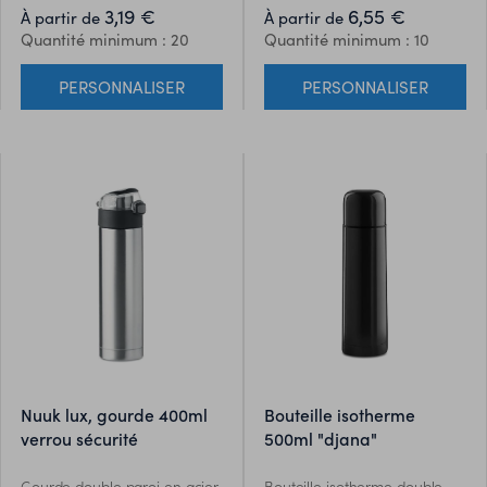
produit naturel, et présente
Contenance: 600 ml. Anti
3,19 €
6,55 €
À partir de
À partir de
de légères variations de
fuite.
Quantité minimum : 20
Quantité minimum : 10
couleur, de décoration et de
tailles.
PERSONNALISER
PERSONNALISER
nuuk lux, gourde 400ml
bouteille isotherme
verrou sécurité
500ml "djana"
Gourde double paroi en acier
Bouteille isotherme double