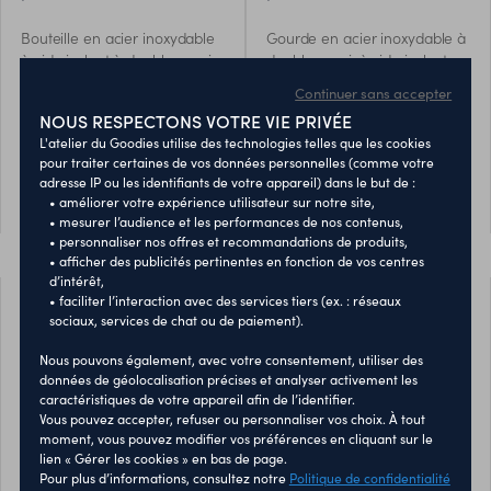
Bouteille en acier inoxydable
Gourde en acier inoxydable à
à vide isolant à double paroi
double paroi, à vide isolant,
avec couvercle magnétique.
avec bouchon gobelet
40008274
40009678
Continuer sans accepter
étanche. Capacité : gourde
NOUS RESPECTONS VOTRE VIE PRIVÉE
420 ml, gobelet 150 ml.
11,15 €
6,04 €
À partir de
À partir de
L'atelier du Goodies utilise des technologies telles que les cookies
Quantité minimum : 10
Quantité minimum : 10
pour traiter certaines de vos données personnelles (comme votre
adresse IP ou les identifiants de votre appareil) dans le but de :
• améliorer votre expérience utilisateur sur notre site,
PERSONNALISER
PERSONNALISER
• mesurer l’audience et les performances de nos contenus,
• personnaliser nos offres et recommandations de produits,
• afficher des publicités pertinentes en fonction de vos centres
d’intérêt,
• faciliter l’interaction avec des services tiers (ex. : réseaux
sociaux, services de chat ou de paiement).
Nous pouvons également, avec votre consentement, utiliser des
données de géolocalisation précises et analyser activement les
caractéristiques de votre appareil afin de l’identifier.
Vous pouvez accepter, refuser ou personnaliser vos choix. À tout
moment, vous pouvez modifier vos préférences en cliquant sur le
lien « Gérer les cookies » en bas de page.
Pour plus d’informations, consultez notre
Politique de confidentialité