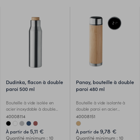
tailles.
dudinka, flacon à double
panay, bouteille à double
paroi 500 ml
paroi 480 ml
Bouteille à vide isolée en
Bouteille à vide isolante à
acier inoxydable à double
double paroi en acier
paroi. Contenance : 500 ml.
inoxydable/bambou avec
40008114
40008151
Sans fuite.
infuseur de thé à l'intérieur.
Thermomètre tactile LED
5,11 €
9,78 €
À partir de
À partir de
dans le couvercle. 1 pile
Quantité minimum : 10
Quantité minimum : 10
CR2032 incluse. Contenance :