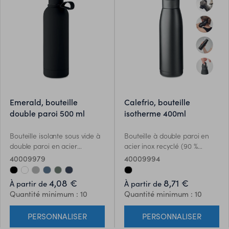
emerald, bouteille
calefrio, bouteille
double paroi 500 ml
isotherme 400ml
Bouteille isolante sous vide à
Bouteille à double paroi en
double paroi en acier
acier inox recyclé (90 %
inoxydable recyclé (90 %
d'acier inox recyclé et 10 %
40009979
40009994
d'acier inoxydable recyclé et
d'acier inox) avec couvercle
10 % d'acier inoxydable) avec
souple en silicone. Agiter la
4,08 €
8,71 €
À partir de
À partir de
finition en caoutchouc et
bouteille pour que la
Quantité minimum : 10
Quantité minimum : 10
poignée en silicone. Anti fuite.
température de la surface se
Capacité : 500 ml.
réchauffe ou se refroidisse, en
PERSONNALISER
PERSONNALISER
fonction du liquide contenu.
400ml. Anti fuite