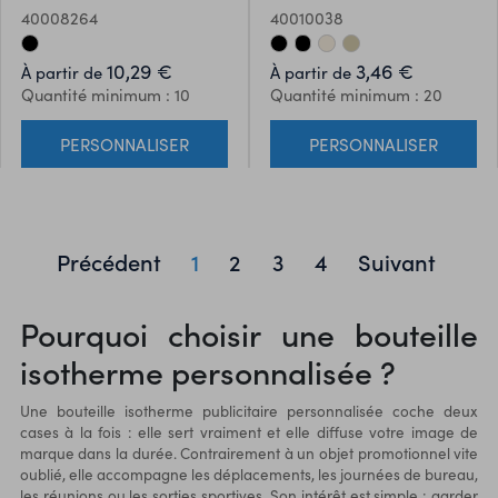
antifuite et bouchon-paille
inoxydable recyclé (90 %
40008264
40010038
intégré interchangeable
d'acier inoxydable recyclé et
supplémentaire. Fournie avec
10 % d'acier inoxydable) avec
10,29 €
3,46 €
À partir de
À partir de
un sac de transport en
revêtement intérieur. Anti
Quantité minimum : 10
Quantité minimum : 20
néoprène. Capacité : 700 ml.
fuite. Capacité : 420 ml.
PERSONNALISER
PERSONNALISER
Précédent
1
2
3
4
Suivant
Pourquoi choisir une bouteille
isotherme personnalisée ?
Une bouteille isotherme publicitaire personnalisée coche deux
cases à la fois : elle sert vraiment et elle diffuse votre image de
marque dans la durée. Contrairement à un objet promotionnel vite
oublié, elle accompagne les déplacements, les journées de bureau,
les réunions ou les sorties sportives. Son intérêt est simple : garder