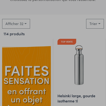
Afficher 32
Trier
114 produits
TOP VENTE
helsinki large, gourde
isotherme 1l