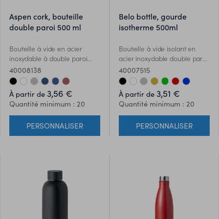
aspen cork, bouteille
belo bottle, gourde
double paroi 500 ml
isotherme 500ml
Bouteille à vide en acier
Bouteille à vide isolant en
inoxydable à double paroi
acier inoxydable double paroi.
avec détail de la base en
Contenance 500 ml. Anti fuite.
40008138
40007515
liège. Contenance: : 500 ml.
Sans fuite. Le liège est un
3,56 €
3,51 €
À partir de
À partir de
matériau 100% naturel. En
Quantité minimum : 20
Quantité minimum : 20
raison de sa structure et de la
porosité de sa surface, le
PERSONNALISER
PERSONNALISER
résultat final de l'impression
par article peut présenter des
différences.