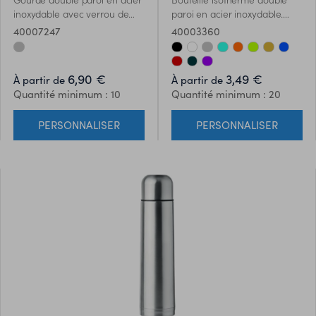
inoxydable avec verrou de
paroi en acier inoxydable.
sécurité sur le couvercle et
Contenance 500 ml. Anti fuite.
40007247
40003360
ouverture par pression.
Poignée pliable sur le dessus
pour faciliter le transport.
6,90 €
3,49 €
À partir de
À partir de
Contenance 400 ml. Anti fuite.
Quantité minimum : 10
Quantité minimum : 20
PERSONNALISER
PERSONNALISER