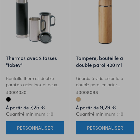
thermos avec 2 tasses
tampere, bouteille à
"tobey"
double paroi 400 ml
Bouteille thermos double
Gourde à vide isolante à
paroi en acier inox et deux
double paroi en acier
tasses.
inoxydable/bambou avec
40001030
40008098
infuseur de thé
supplémentaire à l'intérieur.
7,25 €
9,29 €
À partir de
À partir de
Contenance : 400 ml. Sans
Quantité minimum : 10
Quantité minimum : 10
fuite. Le bambou est un
produit naturel, et présente
PERSONNALISER
PERSONNALISER
de légères variations de
couleur, de décoration et de