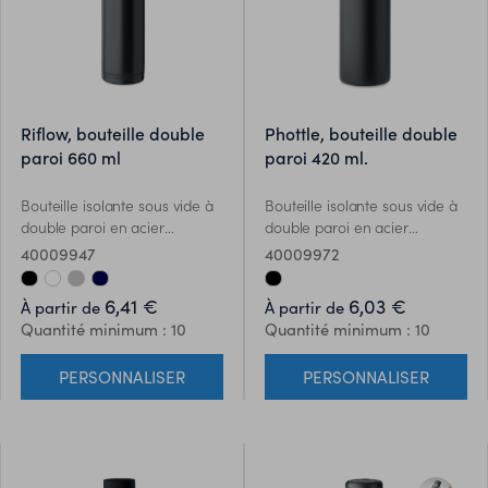
riflow, bouteille double
phottle, bouteille double
paroi 660 ml
paroi 420 ml.
Bouteille isolante sous vide à
Bouteille isolante sous vide à
double paroi en acier
double paroi en acier
inoxydable recyclé (90 %
inoxydable recyclé (90 %
40009947
40009972
d'acier inoxydable recyclé et
d'acier inoxydable recyclé et
10 % d'acier inoxydable) avec
10 % d'acier inoxydable) avec
6,41 €
6,03 €
À partir de
À partir de
paille intégrée et poignée de
couvercle en silicone
Quantité minimum : 10
Quantité minimum : 10
fermeture. Anti fuite . Capacité
antidérapant pour téléphone
: 660 ml.
portable. Anti fuite. Capacité :
PERSONNALISER
PERSONNALISER
420 ml.