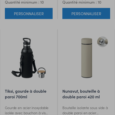
Quantité minimum : 10
Quantité minimum : 10
mousqueton n'est pas destiné
de décoration et de tailles.
à l'escalade (usage non
Anti fuite.
PERSONNALISER
PERSONNALISER
professionnel). Anti fuite.
Capacité : 500 ml.
tiksi, gourde à double
nunavut, bouteille à
paroi 700ml
double paroi 420 ml
Gourde en acier inoxydable
Bouteille isolante sous vide à
isolée avec bouchon à vis
double paroi en acier