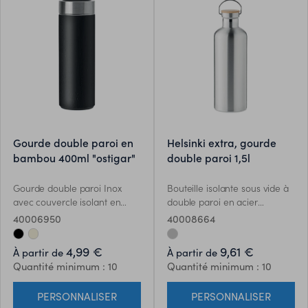
gourde double paroi en
helsinki extra, gourde
bambou 400ml "ostigar"
double paroi 1,5l
Gourde double paroi Inox
Bouteille isolante sous vide à
avec couvercle isolant en
double paroi en acier
bambou et infuseur à thé.
inoxydable avec couvercle en
40006950
40008664
Contenance 400 ml. Le
bambou et poignée de
bambou est un produit
transport. Capacité : 1500 ml.
4,99 €
9,61 €
À partir de
À partir de
naturel, et présente de
Anti fuite. Le bambou est un
Quantité minimum : 10
Quantité minimum : 10
légères variations de couleur,
produit naturel, et présente
de décoration et de tailles.
de légères variations de
PERSONNALISER
PERSONNALISER
couleur, de décoration et de