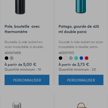
pole, bouteille avec
patago, gourde de 425
thermomètre
ml double paroi
Bouteille à vide isolant en
Gourde à vide isolant en acier
acier inoxydable à double
inoxydable à double paroi
paroi. Comprenant un
avec infuseur de thé
40007499
40007513
thermomètre à LED tactile sur
supplémentaire. Contenance
le couvercle et un infuseur à
425 ml. Anti fuite.
5,00 €
3,73 €
À partir de
À partir de
thé à l'intérieur. 1 pile CR2032.
Quantité minimum : 10
Quantité minimum : 20
Étanche. Capacité 450 ml.
Anti fuite.
PERSONNALISER
PERSONNALISER