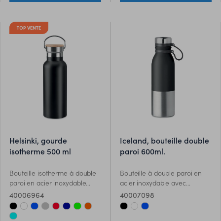
tailles.
TOP VENTE
helsinki, gourde
iceland, bouteille double
isotherme 500 ml
paroi 600ml.
Bouteille isotherme à double
Bouteille à double paroi en
paroi en acier inoxydable
acier inoxydable avec
avec bouchon en bambou et
poignée en silicone pour un
40006964
40007098
poignée. Contenance 500 ml.
transport facile. Finition
Anti fuite. Le bambou est un
poudrée. Anti fuite.