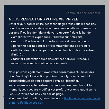
ENVOYER
Continuer sans accepter
NOUS RESPECTONS VOTRE VIE PRIVÉE
L'atelier du Goodies utilise des technologies telles que les cookies
pour traiter certaines de vos données personnelles (comme votre
adresse IP ou les identifiants de votre appareil) dans le but de :
Description
• améliorer votre expérience utilisateur sur notre site,
• mesurer l’audience et les performances de nos contenus,
• personnaliser nos offres et recommandations de produits,
Impression
• afficher des publicités pertinentes en fonction de vos centres
d’intérêt,
• faciliter l’interaction avec des services tiers (ex. : réseaux
Expédition et livraison
sociaux, services de chat ou de paiement).
Nous pouvons également, avec votre consentement, utiliser des
données de géolocalisation précises et analyser activement les
Paiement
caractéristiques de votre appareil afin de l’identifier.
Vous pouvez accepter, refuser ou personnaliser vos choix. À tout
moment, vous pouvez modifier vos préférences en cliquant sur le
lien « Gérer les cookies » en bas de page.
Vous pourriez être intéressé par
Pour plus d’informations, consultez notre
Politique de confidentialité
et notre Politique cookies.