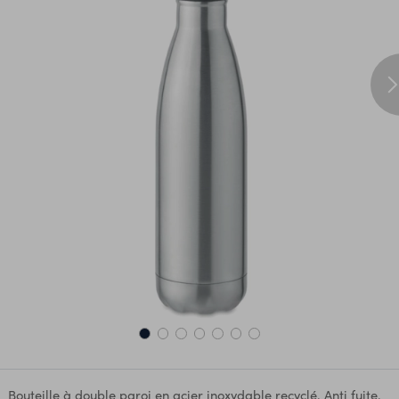
Bouteille à double paroi en acier inoxydable recyclé. Anti fuite.