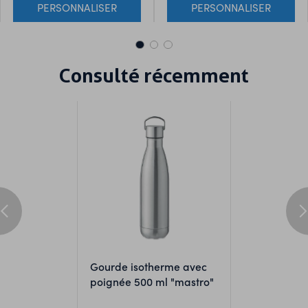
PERSONNALISER
PERSONNALISER
collections : Basic, Essential,
Edition, ainsi qu’un T-shirt
présentant nos techniques
d’impression. Tous les T-shirts
sont en taille L et se
Consulté récemment
composent des éléments
suivants : Sac: Gave colour -
MO2565-03. Basic: TITAN -
S04728-BB, Explorer -
S04461-RV. Essential: REGENT
- S11380-SK. Edition: LEGEND
- S03981-WW, BOXY -
S03806-LY
gourde isotherme avec
poignée 500 ml "mastro"