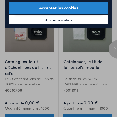
Accepter les cookies
Afficher les détails
catalogues, le kit
catalogues, le kit de
d’échantillons de t-shirts
tailles sol’s imperial
sol’s
Le kit d’échantillons de T-shirts
Le kit de tailles SOL’S
SOL’S vous permet de
IMPERIAL vous aide à trouver
découvrir la qualité de nos
la coupe idéale et à apprécier
40010706
40011011
produits et de mieux
la qualité. Il comprend un sac
conseiller vos clients. Il
et trois t-shirts Imperial non
0,00 €
0,00 €
À partir de
À partir de
comprend un sac Solo
imprimés, en tailles M, L et XL.
Quantité minimum : 1000
Quantité minimum : 1000
midocean et cinq T-shirts non
imprimés issus de différentes